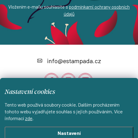
Vložením e-mailu souhlasíte s
podmínkami ochrany osobních
údajů
Z
á
info
@
estampada.cz
p
a
t
Nastavení cookies
í
Instagram
Tento web používá soubory cookie. Dalším procházením
tohoto webu vyjadřujete souhlas s jejich používáním. Více
informací
zde
.
Shoptet.cz
KantorStudio.cz
Nastavení