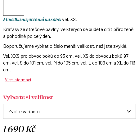
Modelka na fotce má na sobě:
vel. XS.
Kraťasy ze strečové bavlny, ve kterých se budete cítit přirozeně
a pohodlně po celý den.
Doporučujeme vybírat o číslo menší velikost, než jste zvyklé.
Vel. XXS pro obvod boků do 93 cm, vel. XS do obvodu boků 97
cm, vel. S do 101 cm, vel. M do 105 cm, vel. L do 109 cm a XL do 113
cm.
Více informací
Vyberte si velikost
1 690 Kč
Měrná