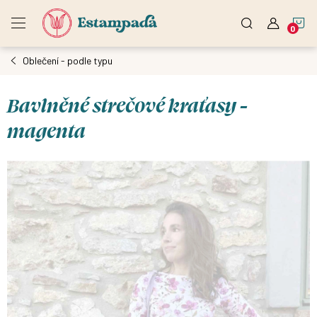
Přejít
N
na
obsah
Oblečení - podle typu
K
Bavlněné strečové kraťasy -
magenta