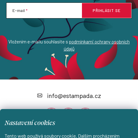
E-mail
PŘIHLÁSIT SE
Vložením e-mailu souhlasíte s
podmínkami ochrany osobních
údajů
Z
á
info
@
estampada.cz
p
a
Nastavení cookies
t
í
Tento web používá soubory cookie. Dalším procházením