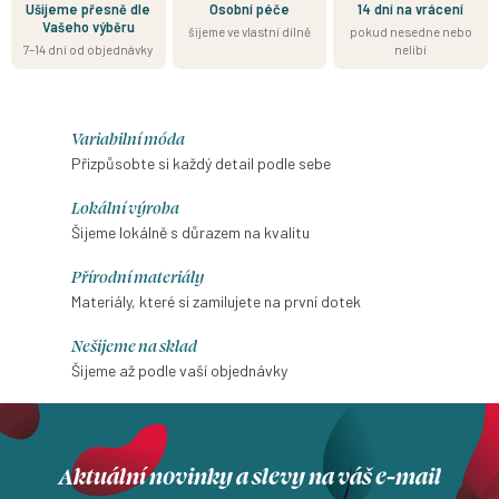
Ušijeme přesně dle
Osobní péče
14 dní na vrácení
Vašeho výběru
šijeme ve vlastní dílně
pokud nesedne nebo
7–14 dní od objednávky
nelíbí
Variabilní móda
Přizpůsobte si každý detail podle sebe
Lokální výroba
Šijeme lokálně s důrazem na kvalitu
Přírodní materiály
Materiály, které si zamilujete na první dotek
Nešijeme na sklad
Šijeme až podle vaší objednávky
Aktuální novinky a slevy na váš e-mail