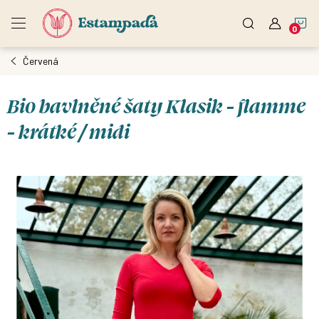
Přejít
N
na
obsah
Červená
K
Bio bavlněné šaty Klasik - flamme
- krátké / midi