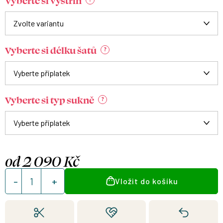
Vyberte si výstřih
Vyberte si délku šatů
?
Vyberte si typ sukně
?
od
2 090 Kč
Měrná
Vložit do košíku
cena: