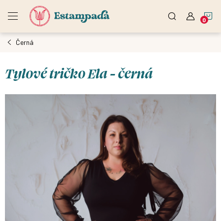
Přejít
N
na
obsah
Černá
K
Tylové tričko Ela - černá