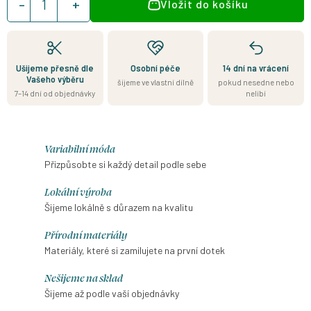
Vložit do košíku
cena:
Ušijeme přesně dle
Osobní péče
14 dní na vrácení
Vašeho výběru
šijeme ve vlastní dílně
pokud nesedne nebo
7–14 dní od objednávky
nelíbí
Variabilní móda
Přizpůsobte si každý detail podle sebe
Lokální výroba
Šijeme lokálně s důrazem na kvalitu
Přírodní materiály
Materiály, které si zamilujete na první dotek
Nešijeme na sklad
Šijeme až podle vaší objednávky