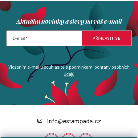
Aktuální novinky a slevy na váš e-mail
E-mail
PŘIHLÁSIT SE
Vložením e-mailu souhlasíte s
podmínkami ochrany osobních
údajů
Z
á
info
@
estampada.cz
p