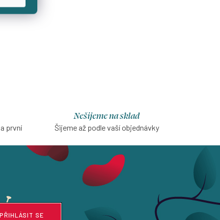
Nešijeme na sklad
na první
Šijeme až podle vaší objednávky
PŘIHLÁSIT SE