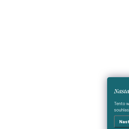
Nasta
Tento w
souhlas
Nast