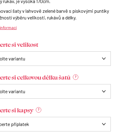
ý rukáv, je vysoká 170cm.
ovací šaty v lahvově zelené barvě s pískovými puntíky
ností výběru velikosti, rukávů a délky.
 informací
rte si velikost
erte si celkovou délku šatů
?
erte si kapsy
?