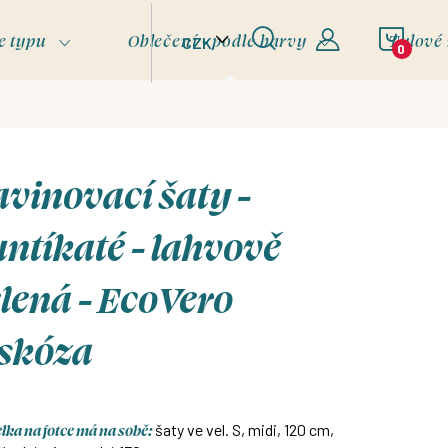
NÁKU
e typu
Oblečení - podle barvy
Tylové
CZK
KOŠÍ
vinovací šaty -
ntíkaté - lahvově
lená - EcoVero
iskóza
ka na fotce má na sobě:
šaty ve vel. S, midi, 120 cm,