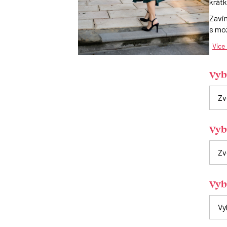
krátk
Zavin
s mož
Více
Vybe
Vyb
Vyb