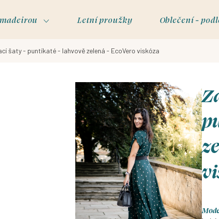
s madeirou
Letní proužky
Oblečení - podl
cí šaty - puntíkaté - lahvově zelená - EcoVero viskóza
Za
pu
ze
v
Model