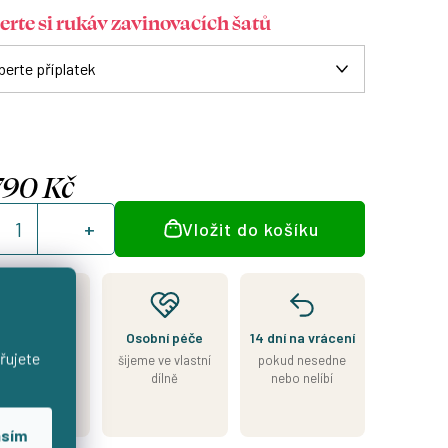
erte si rukáv zavinovacích šatů
790 Kč
á
Vložit do košíku
:
jeme přesně
Osobní péče
14 dní na vrácení
le Vašeho
řujete
šijeme ve vlastní
pokud nesedne
výběru
dílně
nebo nelíbí
7–14 dní od
objednávky
asím