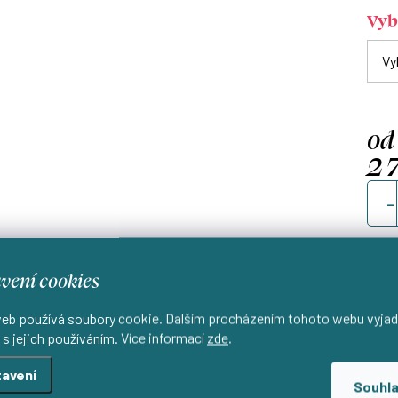
Vyb
od
2 
Měrn
cena
vení cookies
Uši
d
eb používá soubory cookie. Dalším procházením tohoto webu vyjad
 s jejich používáním. Více informací
zde
.
avení
Souhl