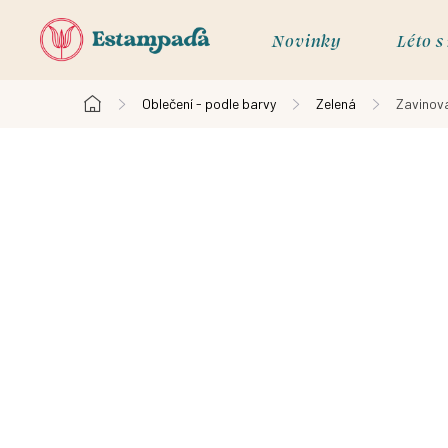
Přejít
na
Novinky
Léto 
obsah
Oblečení - podle barvy
Zelená
Zavinova
Domů