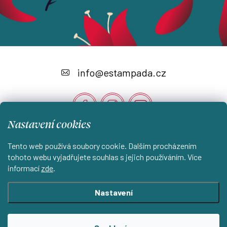
Z
á
info
@
estampada.cz
p
a
t
Nastavení cookies
í
Instagram
Tento web používá soubory cookie. Dalším procházením
tohoto webu vyjadřujete souhlas s jejich používáním. Více
informací
zde
.
Shoptet.cz
KantorStudio.cz
Nastavení
Copyright 2026
ESTAMPADA s.r.o.
. Všechna práva vyhrazena.