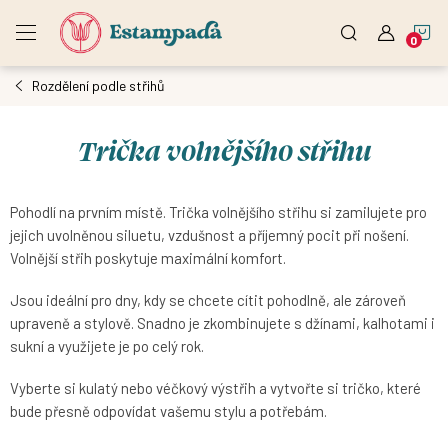
Přejít
N
na
obsah
Rozdělení podle střihů
K
Trička volnějšího střihu
Pohodlí na prvním místě. Trička volnějšího střihu si zamilujete pro
jejich uvolněnou siluetu, vzdušnost a příjemný pocit při nošení.
Volnější střih poskytuje maximální komfort.
Jsou ideální pro dny, kdy se chcete cítit pohodlně, ale zároveň
upraveně a stylově. Snadno je zkombinujete s džínami, kalhotami i
sukní a využijete je po celý rok.
Vyberte si kulatý nebo véčkový výstřih a vytvořte si tričko, které
bude přesně odpovídat vašemu stylu a potřebám.