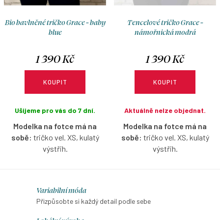
ů
Bio bavlněné tričko Grace - baby
Tencelové tričko Grace -
blue
námořnická modrá
1 390 Kč
1 390 Kč
KOUPIT
KOUPIT
Ušijeme pro vás do 7 dní.
Aktuálně nelze objednat.
Modelka na fotce má na
Modelka na fotce má na
sobě:
tričko vel. XS, kulatý
sobě:
tričko vel. XS, kulatý
výstřih.
výstřih.
Bio bavlněné tričko volnějšího
Tencelové tričko volnějšího
střihu s dlouhým rukávem v
střihu s dlouhým rukávem v
O
Variabilní móda
baby blue barvě s možností
námořnické modré barvě s
v
Přizpůsobte si každý detail podle sebe
výběru velikosti a výstřihu.
možností výběru velikosti a
l
výstřihu.