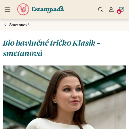
Přejít
N
na
obsah
Smetanová
K
Bio bavlněné tričko Klasik -
smetanová