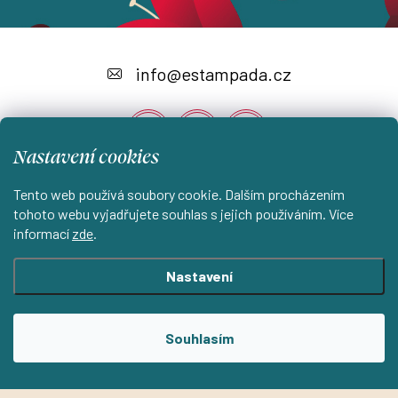
Z
á
info
@
estampada.cz
p
a
Nastavení cookies
t
í
Tento web používá soubory cookie. Dalším procházením
Instagram
tohoto webu vyjadřujete souhlas s jejich používáním. Více
informací
zde
.
Shoptet.cz
KantorStudio.cz
Nastavení
Copyright 2026
ESTAMPADA s.r.o.
. Všechna práva vyhrazena.
Souhlasím
Upravit nastavení cookies
Vytvořil Shoptet