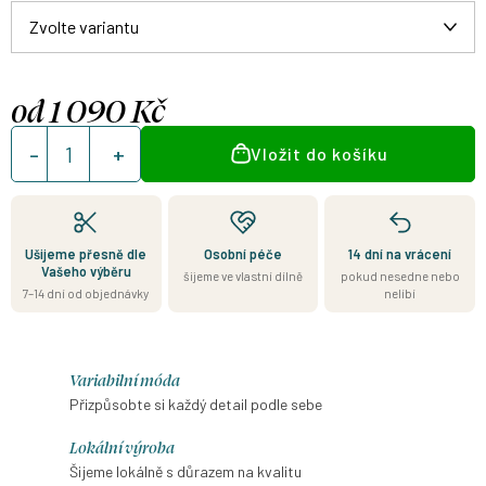
od
1 090 Kč
Měrná
Vložit do košíku
cena:
Ušijeme přesně dle
Osobní péče
14 dní na vrácení
Vašeho výběru
šijeme ve vlastní dílně
pokud nesedne nebo
7–14 dní od objednávky
nelíbí
Variabilní móda
Přizpůsobte si každý detail podle sebe
Lokální výroba
Šijeme lokálně s důrazem na kvalitu