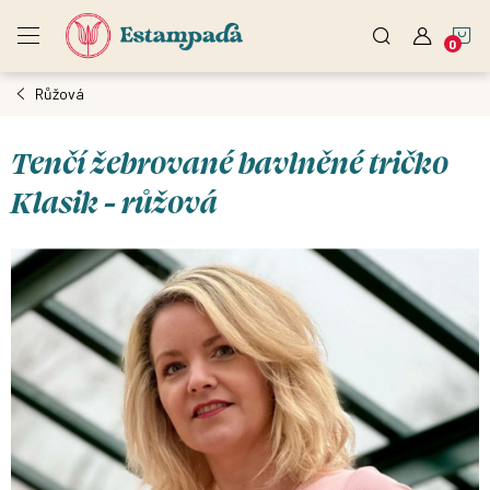
Přejít
N
na
obsah
Růžová
K
Tenčí žebrované bavlněné tričko
Klasik - růžová