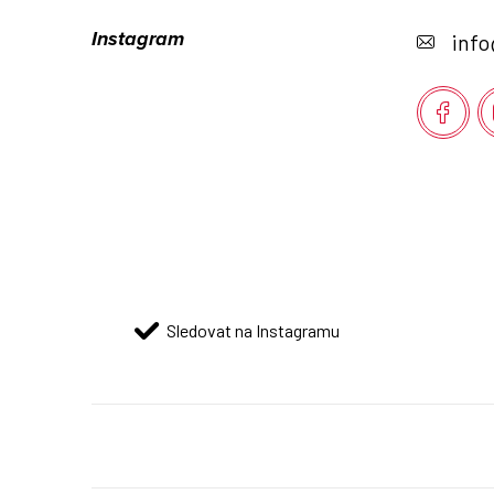
á
Instagram
info
p
a
t
í
Sledovat na Instagramu