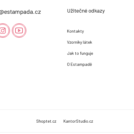
Užitečné odkazy
@
estampada.cz
Kontakty
Vzorníky látek
Jak to funguje
O Estampadě
Shoptet.cz
KantorStudio.cz