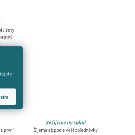
.
ě:
šaty
 krátký
.
y, které
uzlí pas.
způsobíte
řujete
asím
Nešijeme na sklad
na první
Šijeme až podle vaší objednávky