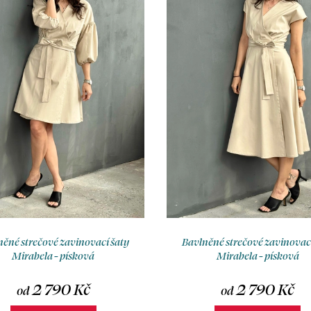
něné strečové zavinovací šaty
Bavlněné strečové zavinovací
Mirabela - písková
Mirabela - písková
2 790 Kč
2 790 Kč
od
od