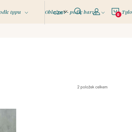
NÁKU
odle typu
Oblečení - podle barvy
Tyl
CZK
KOŠÍ
2
položek celkem