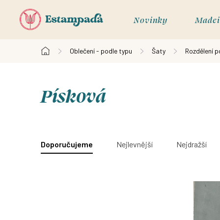
Přejít
na
Novinky
Madei
obsah
Oblečení - podle typu
Šaty
Rozdělení p
Domů
Písková
V
ý
Ř
Doporučujeme
Nejlevnější
Nejdražší
p
a
i
z
s
e