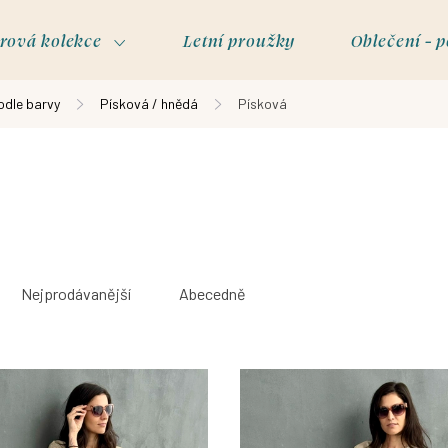
rová kolekce
Letní proužky
Oblečení - p
odle barvy
Písková / hnědá
Písková
Nejprodávanější
Abecedně