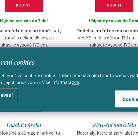
KOUPIT
KOUPIT
Ušijeme pro vás do 7 dní.
Ušijeme pro vás do 7 dní
a na fotce má na sobě:
šaty
Modelka na fotce má na sob
S, krátké s délkou 95 cm, puff
vel. XS, midi s délkou 120 cm,
rukáv, je vysoká 170 cm.
rukáv, je vysoká 170 cm
ací šaty ze strečové bavlny, které
Zavinovací šaty ze strečové bavln
vení cookies
ždé postavě a krásně vykouzlí pas.
sluší každé postavě a krásně vyko
bě rukávů a délky si je přizpůsobíte
Díky volbě rukávů a délky si je při
eb používá soubory cookie. Dalším procházením tohoto webu vyjad
přesně podle sebe.
přesně podle sebe.
 s jejich používáním. Více informací
zde
.
avení
Souhl
Lokální výroba
Přírodní materiály
 lokálně s důrazem na kvalitu
Materiály, které si zamilujete 