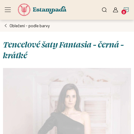
Přejít
N
na
obsah
Oblečení - podle barvy
K
Tencelové šaty Fantasia - černá -
krátké