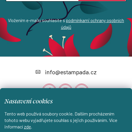
Vložením e-mailu souhlasíte s
podmínkami ochrany osobních
údajů
Z
á
info
@
estampada.cz
p
a
t
Nastavení cookies
í
Tento web používá soubory cookie. Dalším procházením
Instagram
tohoto webu vyjadřujete souhlas s jejich používáním. Více
informací
zde
.