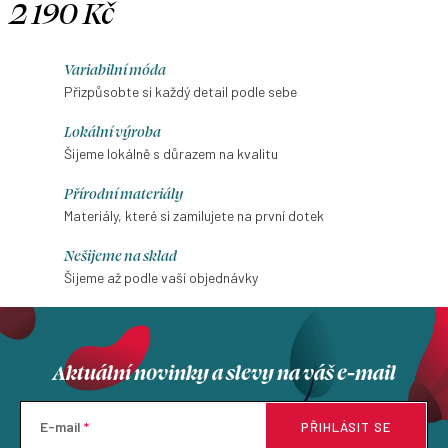
2 190 Kč
Měrná
cena:
Variabilní móda
Přizpůsobte si každý detail podle sebe
Lokální výroba
Šijeme lokálně s důrazem na kvalitu
Přírodní materiály
Materiály, které si zamilujete na první dotek
Nešijeme na sklad
Šijeme až podle vaší objednávky
Aktuální novinky a slevy na váš e-mail
E-mail
PŘIHLÁSIT SE