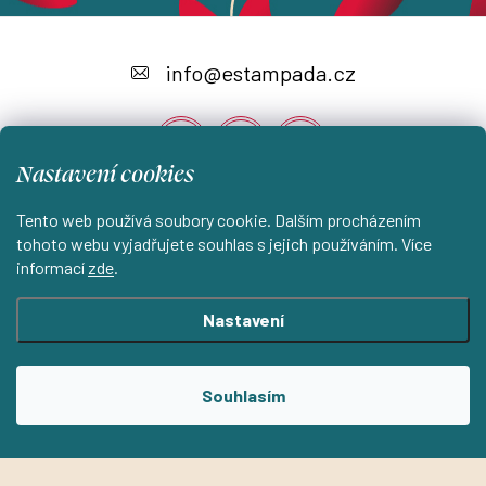
Z
á
info
@
estampada.cz
p
a
Nastavení cookies
t
í
Tento web používá soubory cookie. Dalším procházením
Instagram
tohoto webu vyjadřujete souhlas s jejich používáním. Více
informací
zde
.
Shoptet.cz
KantorStudio.cz
Nastavení
Copyright 2026
ESTAMPADA s.r.o.
. Všechna práva vyhrazena.
Souhlasím
Upravit nastavení cookies
Vytvořil Shoptet