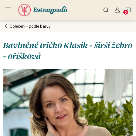
Přejít
N
na
obsah
Oblečení - podle barvy
K
Bavlněné tričko Klasik - širší žebro
- oříšková