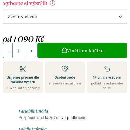
Vyberte si výstřih
?
od
1 090 Kč
Měrná
Vložit do košíku
cena:
Ušijeme přesně dle
Osobní péče
14 dní na vrácení
Vašeho výběru
šijeme ve vlastní dílně
pokud nesedne nebo
7–14 dní od objednávky
nelíbí
Variabilní móda
Přizpůsobte si každý detail podle sebe
Lokální výroba