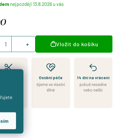
adem
13.8.2026
90
á
Vložit do košíku
:
Kousek je
Osobní péče
14 dní na vrácení
skladem
šijeme ve vlastní
pokud nesedne
esíláme do 2
dílně
nebo nelíbí
nů od přijetí
řujete
platby
asím