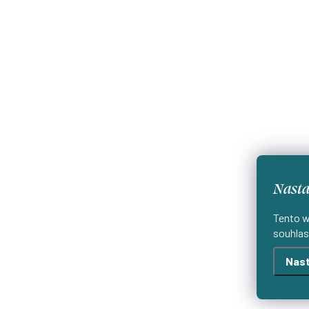
Nasta
Tento w
souhlas
Nast