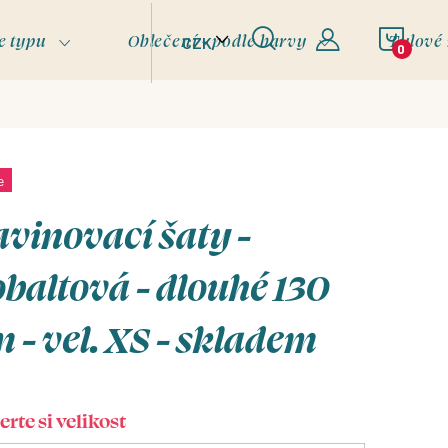
NÁKU
e typu
Oblečení - podle barvy
Tylové
CZK
KOŠÍ
e
vinovací šaty -
baltová - dlouhé 130
 - vel. XS - skladem
rte si velikost