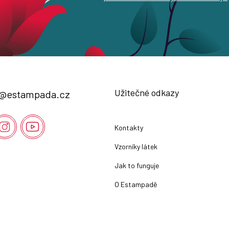
Užitečné odkazy
@
estampada.cz
Kontakty
Vzorníky látek
Jak to funguje
O Estampadě