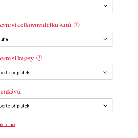
erte si celkovou délku šatů
?
erte si kapsy
?
 rukávů
informací