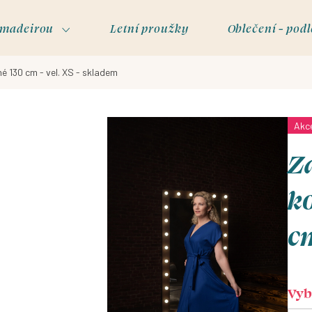
s madeirou
Letní proužky
Oblečení - podl
é 130 cm - vel. XS - skladem
Akc
Za
ko
cm
Vybe