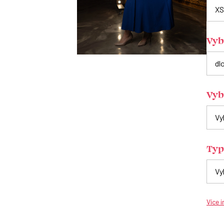
Vyb
Vyb
Typ
Více 