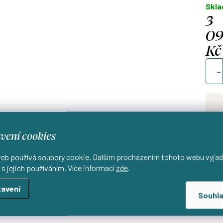
Skl
3
0
Kč
Měrn
cena
vení cookies
Od
d
eb používá soubory cookie. Dalším procházením tohoto webu vyjad
 s jejich používáním. Více informací
zde
.
avení
Souhl