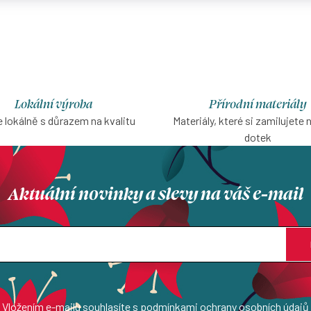
Lokální výroba
Přírodní materiály
 lokálně s důrazem na kvalitu
Materiály, které si zamilujete 
dotek
Aktuální novinky a slevy na váš e-mail
Vložením e-mailu souhlasíte s
podmínkami ochrany osobních údajů