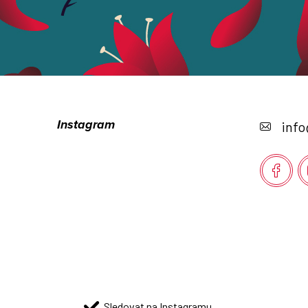
Z
á
Instagram
info
p
a
t
í
Sledovat na Instagramu