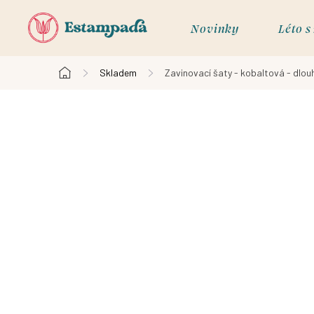
Přejít
na
Novinky
Léto 
obsah
Skladem
Zavinovací šaty - kobaltová - dlouh
Domů