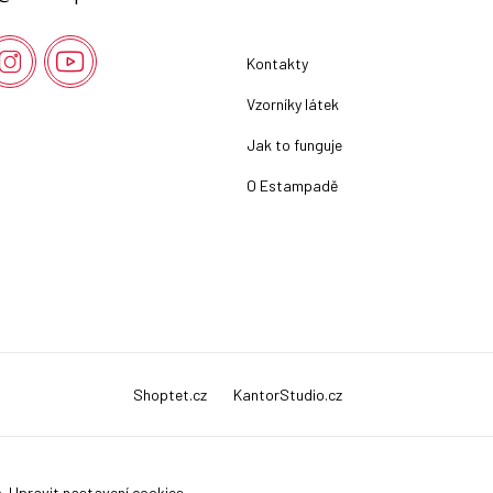
Kontakty
Vzorníky látek
Jak to funguje
O Estampadě
Shoptet.cz
KantorStudio.cz
a.
Upravit nastavení cookies