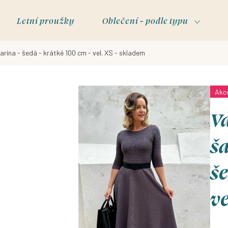
Letní proužky
Oblečení - podle typu
Zarina - šedá - krátké 100 cm - vel. XS - skladem
Akc
Va
ša
še
ve