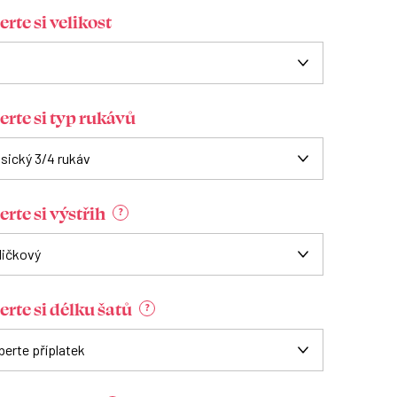
rte si velikost
erte si typ rukávů
rte si výstřih
?
erte si délku šatů
?