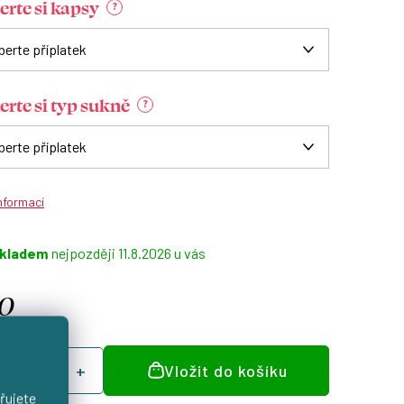
erte si kapsy
?
erte si typ sukně
?
informací
kladem
11.8.2026
0
á
Vložit do košíku
:
řujete