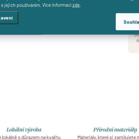
 s jejich používáním. Více informací
zde
.
avení
Souhl
Od
d
Lokální výroba
Přírodní materiály
 lokálně s důrazem na kvalitu
Materiály, které si zamilujete 