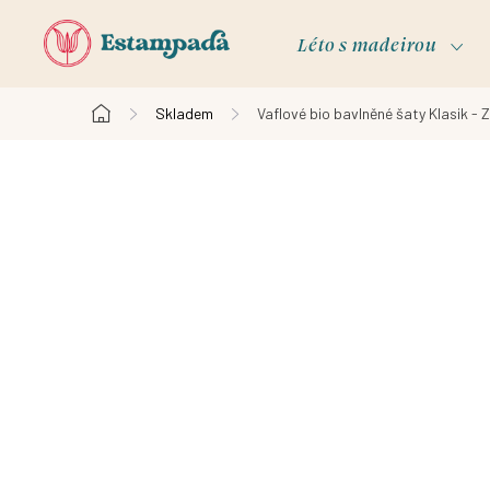
Přejít
na
Léto s madeirou
obsah
Skladem
Vaflové bio bavlněné šaty Klasik - 
Domů