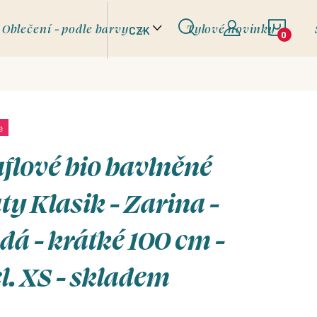
NÁKU
Oblečení - podle barvy
Tylové novinky
CZK
KOŠÍ
e
flové bio bavlněné
ty Klasik - Zarina -
dá - krátké 100 cm -
l. XS - skladem