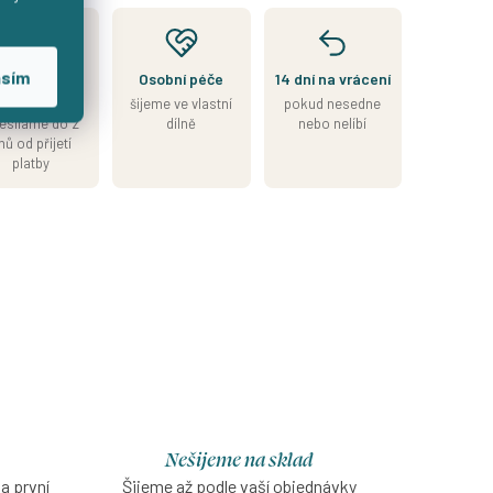
asím
Kousek je
Osobní péče
14 dní na vrácení
skladem
šijeme ve vlastní
pokud nesedne
esíláme do 2
dílně
nebo nelíbí
nů od přijetí
platby
Nešijeme na sklad
na první
Šijeme až podle vaší objednávky