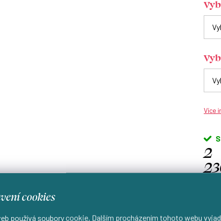
Vyb
Vyb
Více 
S
2
23
Kč
vení cookies
Měrn
cena
eb používá soubory cookie. Dalším procházením tohoto webu vyjad