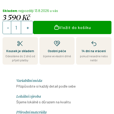
Skladem
13.8.2026
3 590 Kč
Měrná
Vložit do košíku
cena:
Kousek je skladem
Osobní péče
14 dní na vrácení
Odesíláme do 2 dnů od
šijeme ve vlastní dílně
pokud nesedne nebo
přijetí platby
nelíbí
Variabilní móda
Přizpůsobte si každý detail podle sebe
Lokální výroba
Šijeme lokálně s důrazem na kvalitu
Přírodní materiály