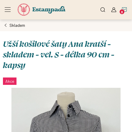
Přejít
N
na
obsah
Skladem
K
Užší košilové šaty Ana kratší -
skladem - vel. S - délka 90 cm -
kapsy
Akce