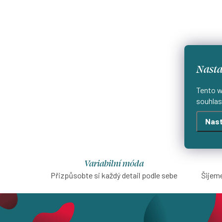
Nasta
Tento w
souhlas
Nast
Variabilní móda
Přizpůsobte si každý detail podle sebe
Šijeme