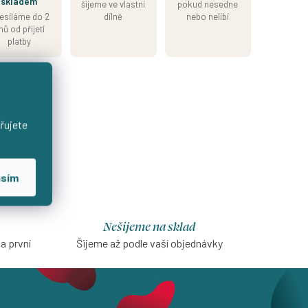
skladem
šijeme ve vlastní
pokud nesedne
esíláme do 2
dílně
nebo nelíbí
nů od přijetí
platby
řujete
asím
Nešijeme na sklad
na první
Šijeme až podle vaší objednávky