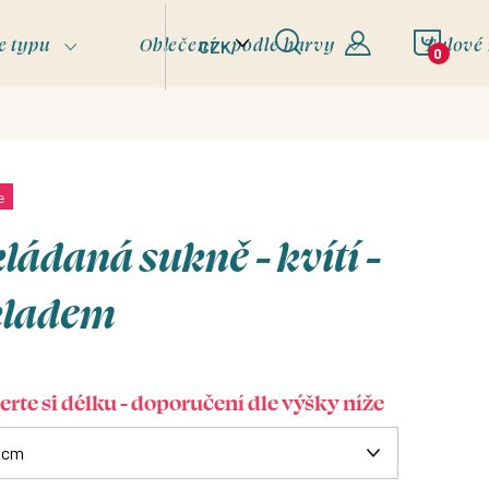
NÁKU
e typu
Oblečení - podle barvy
Tylové
CZK
KOŠÍ
e
ládaná sukně - kvítí -
kladem
erte si délku - doporučení dle výšky níže