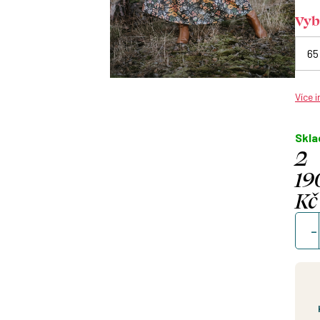
Vyb
Více 
Skl
2
19
Kč
Měrn
cena