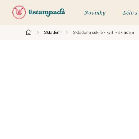
Přejít
na
Novinky
Léto 
obsah
Skladem
Skládaná sukně - kvítí - skladem
Domů