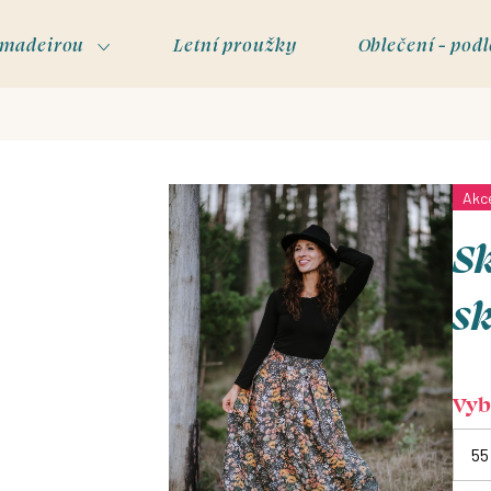
s madeirou
Letní proužky
Oblečení - podl
Akc
Sk
s
Vyb