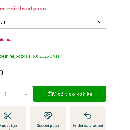
erte si obvod pasu
informací
adem
13.8.2026
0
á
Vložit do košíku
:
Kousek je
Osobní péče
14 dní na vrácení