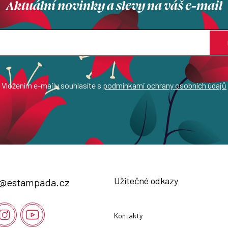
Aktuální novinky a slevy na váš e-mail
Vložením e-mailu souhlasíte s
podmínkami ochrany osobních údajů
Užitečné odkazy
@
estampada.cz
Kontakty