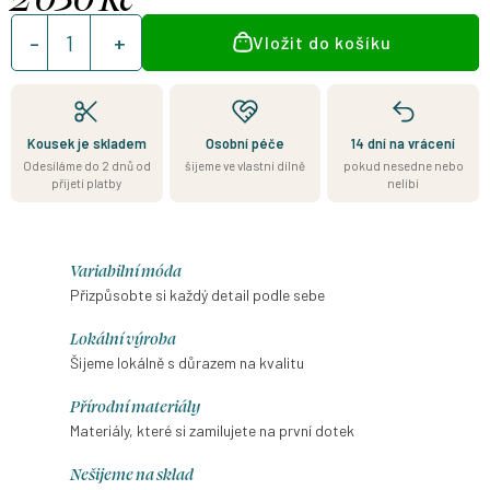
Měrná
Vložit do košíku
cena:
Kousek je skladem
Osobní péče
14 dní na vrácení
Odesíláme do 2 dnů od
šijeme ve vlastní dílně
pokud nesedne nebo
přijetí platby
nelíbí
Variabilní móda
Přizpůsobte si každý detail podle sebe
Lokální výroba
Šijeme lokálně s důrazem na kvalitu
Přírodní materiály
Materiály, které si zamilujete na první dotek
Nešijeme na sklad