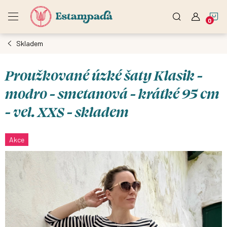
Přejít
N
na
obsah
Skladem
K
Proužkované úzké šaty Klasik -
modro - smetanová - krátké 95 cm
- vel. XXS - skladem
Akce