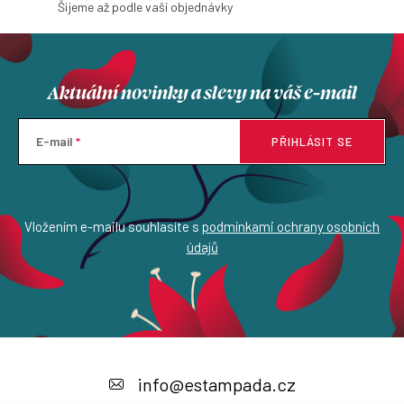
Šijeme až podle vaší objednávky
Aktuální novinky a slevy na váš e-mail
E-mail
PŘIHLÁSIT SE
Vložením e-mailu souhlasíte s
podmínkami ochrany osobních
údajů
Z
á
info
@
estampada.cz