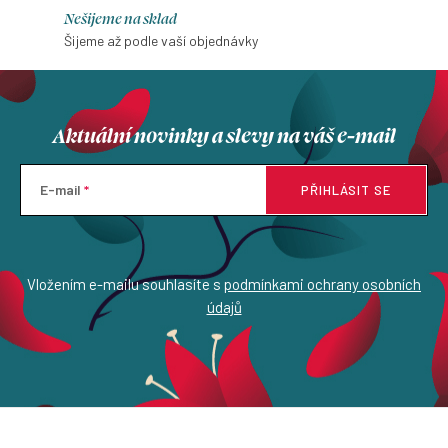
Nešijeme na sklad
Šijeme až podle vaší objednávky
Aktuální novinky a slevy na váš e-mail
E-mail
PŘIHLÁSIT SE
Vložením e-mailu souhlasíte s
podmínkami ochrany osobních
údajů
Z