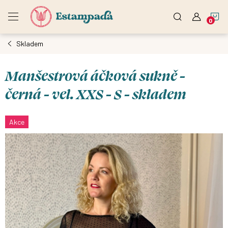
Přejít
N
na
obsah
Skladem
K
Manšestrová áčková sukně -
černá - vel. XXS - S - skladem
Akce