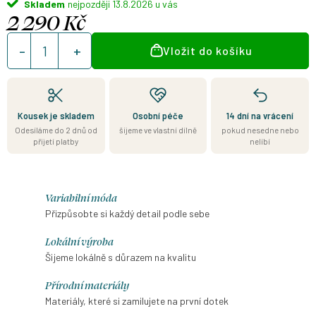
Skladem
13.8.2026
2 290 Kč
Měrná
Vložit do košíku
cena:
Kousek je skladem
Osobní péče
14 dní na vrácení
Odesíláme do 2 dnů od
šijeme ve vlastní dílně
pokud nesedne nebo
přijetí platby
nelíbí
Variabilní móda
Přizpůsobte si každý detail podle sebe
Lokální výroba
Šijeme lokálně s důrazem na kvalitu
Přírodní materiály
Materiály, které si zamilujete na první dotek