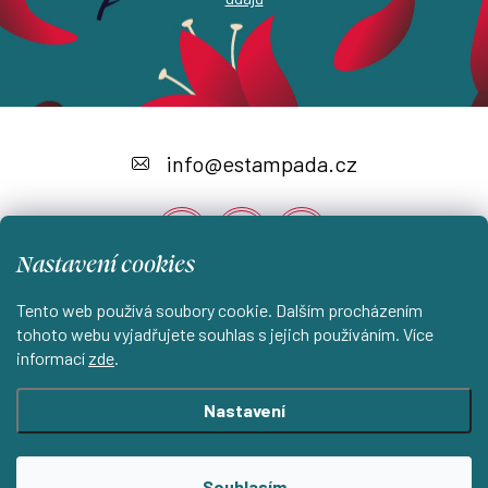
Z
á
info
@
estampada.cz
p
a
Nastavení cookies
t
í
Tento web používá soubory cookie. Dalším procházením
Instagram
tohoto webu vyjadřujete souhlas s jejich používáním. Více
informací
zde
.
Shoptet.cz
KantorStudio.cz
Nastavení
Copyright 2026
ESTAMPADA s.r.o.
. Všechna práva vyhrazena.
Souhlasím