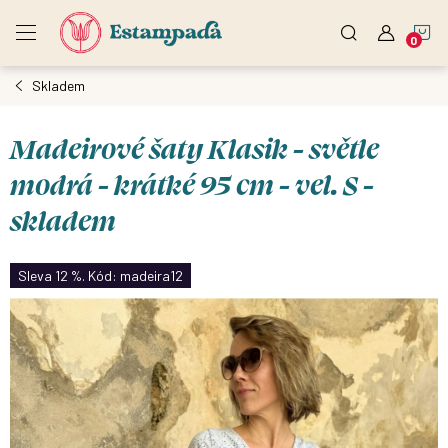
Přejít
N
na
obsah
Skladem
K
Madeirové šaty Klasik - světle
modrá - krátké 95 cm - vel. S -
skladem
Sleva 12 %. Kód: madeira12