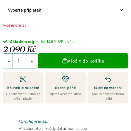
Více informací
Skladem
13.8.2026
2 090 Kč
Měrná
Vložit do košíku
cena:
Kousek je skladem
Osobní péče
14 dní na vrácení
Odesíláme do 2 dnů od
šijeme ve vlastní dílně
pokud nesedne nebo
přijetí platby
nelíbí
Variabilní móda
Přizpůsobte si každý detail podle sebe