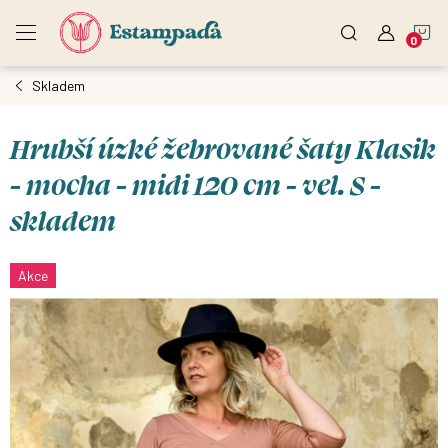
Přejít
N
na
obsah
Skladem
K
Hrubší úzké žebrované šaty Klasik
- mocha - midi 120 cm - vel. S -
skladem
Akce