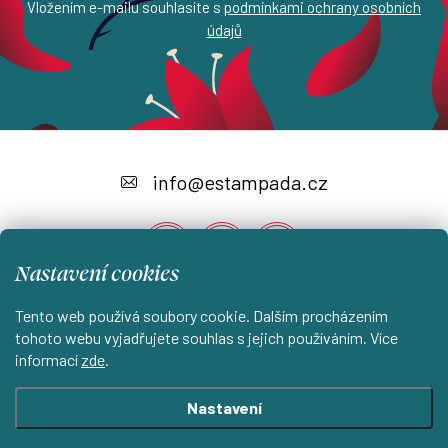
Vložením e-mailu souhlasíte s
podmínkami ochrany osobních
údajů
Z
á
info
@
estampada.cz
p
a
Nastavení cookies
t
í
Tento web používá soubory cookie. Dalším procházením
Instagram
tohoto webu vyjadřujete souhlas s jejich používáním. Více
informací
zde
.
Shoptet.cz
KantorStudio.cz
Nastavení