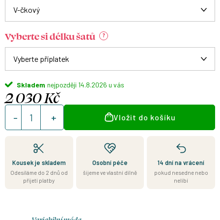
Vyberte si délku šatů
?
Skladem
14.8.2026
2 030 Kč
Měrná
Vložit do košíku
cena:
Kousek je skladem
Osobní péče
14 dní na vrácení
Odesíláme do 2 dnů od
šijeme ve vlastní dílně
pokud nesedne nebo
přijetí platby
nelíbí
Variabilní móda