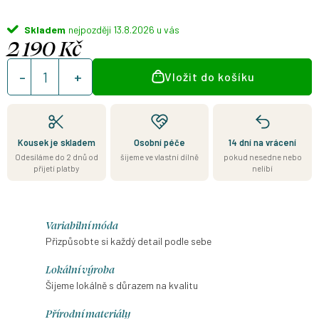
Skladem
13.8.2026
2 190 Kč
Měrná
Vložit do košíku
cena:
Kousek je skladem
Osobní péče
14 dní na vrácení
Odesíláme do 2 dnů od
šijeme ve vlastní dílně
pokud nesedne nebo
přijetí platby
nelíbí
Variabilní móda
Přizpůsobte si každý detail podle sebe
Lokální výroba
Šijeme lokálně s důrazem na kvalitu
Přírodní materiály