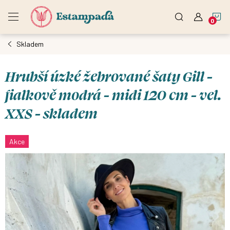
Přejít
N
na
obsah
Skladem
K
Hrubší úzké žebrované šaty Gill -
fialkově modrá - midi 120 cm - vel.
XXS - skladem
Akce