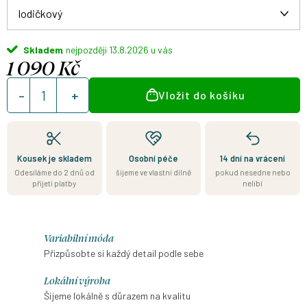
Skladem
13.8.2026
1 090 Kč
Měrná
Vložit do košíku
cena:
Kousek je skladem
Osobní péče
14 dní na vrácení
Odesíláme do 2 dnů od
šijeme ve vlastní dílně
pokud nesedne nebo
přijetí platby
nelíbí
Variabilní móda
Přizpůsobte si každý detail podle sebe
Lokální výroba
Šijeme lokálně s důrazem na kvalitu