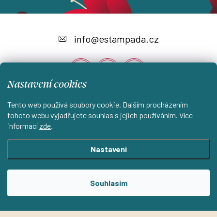
Z
á
info
@
estampada.cz
p
a
Nastavení cookies
t
í
Tento web používá soubory cookie. Dalším procházením
Instagram
tohoto webu vyjadřujete souhlas s jejich používáním. Více
informací
zde
.
Shoptet.cz
KantorStudio.cz
Nastavení
Copyright 2026
ESTAMPADA s.r.o.
. Všechna práva vyhrazena.
Souhlasím
Upravit nastavení cookies
Vytvořil Shoptet