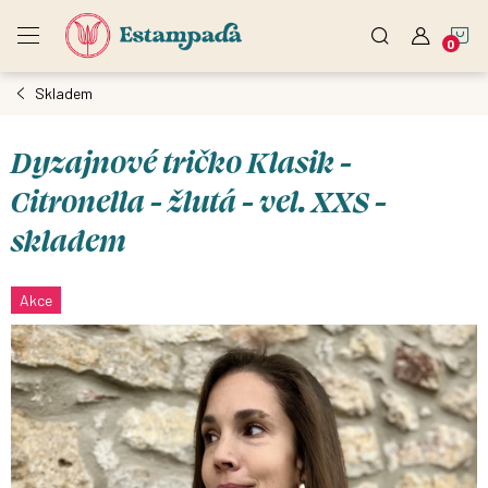
Přejít
N
na
obsah
Skladem
K
Dyzajnové tričko Klasik -
Citronella - žlutá - vel. XXS -
skladem
Akce