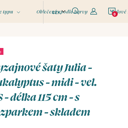
NÁKU
e typu
Oblečení - podle barvy
Tylové
CZK
KOŠÍ
e
zajnové šaty Julia -
kalyptus - midi - vel.
 - délka 115 cm - s
ozparkem - skladem