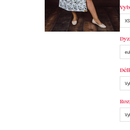
Vybe
Dyz
Dél
Roz