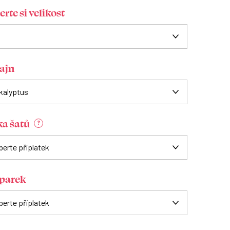
rte si velikost
ajn
ka šatů
?
parek