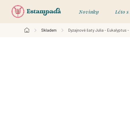
Přejít
na
Novinky
Léto 
obsah
Skladem
Dyzajnové šaty Julia - Eukalyptus -
Domů