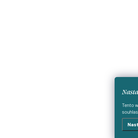
Nasta
Tento w
souhlas
Nast