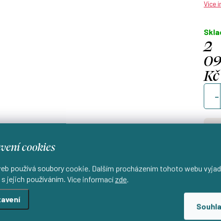
Více 
Skl
2
0
Kč
Měrn
cena
vení cookies
eb používá soubory cookie. Dalším procházením tohoto webu vyjad
Od
 s jejich používáním. Více informací
zde
.
d
avení
Souhl