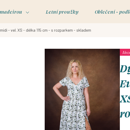
s madeirou
Letní proužky
Oblečení - podl
 midi - vel. XS - délka 115 cm - s rozparkem - skladem
Akc
Dy
Eu
XS
r