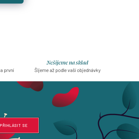
Nešijeme na sklad
na první
Šijeme až podle vaší objednávky
PŘIHLÁSIT SE