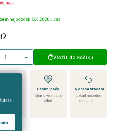
informací
adem
13.8.2026
90
á
Vložit do košíku
:
Kousek je
Osobní péče
14 dní na vrácení
skladem
šijeme ve vlastní
pokud nesedne
řujete
esíláme do 2
dílně
nebo nelíbí
nů od přijetí
platby
asím