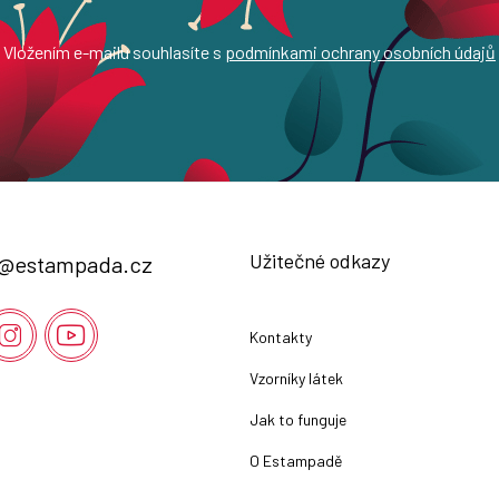
Vložením e-mailu souhlasíte s
podmínkami ochrany osobních údajů
Užitečné odkazy
@
estampada.cz
Kontakty
Vzorníky látek
Jak to funguje
O Estampadě