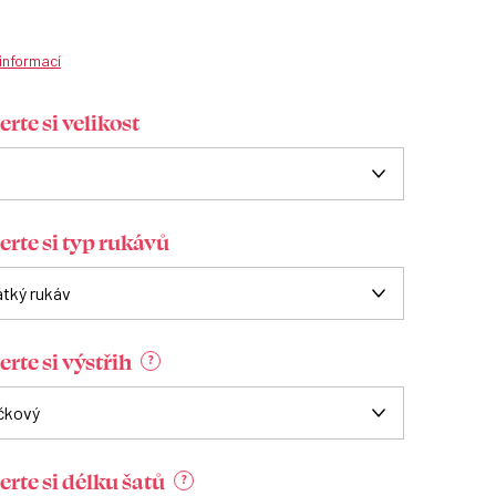
 informací
rte si velikost
erte si typ rukávů
rte si výstřih
?
erte si délku šatů
?