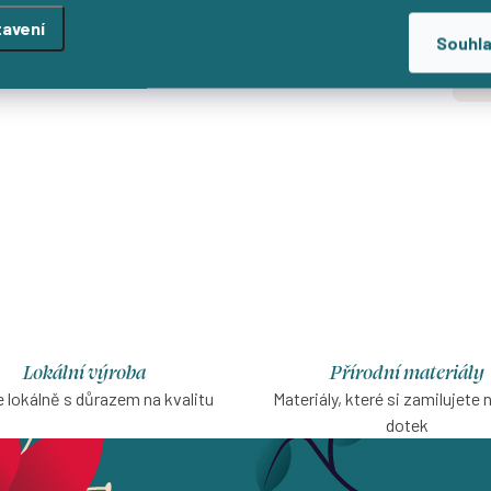
avení
Od
Souhl
d
Lokální výroba
Přírodní materiály
 lokálně s důrazem na kvalitu
Materiály, které si zamilujete 
dotek