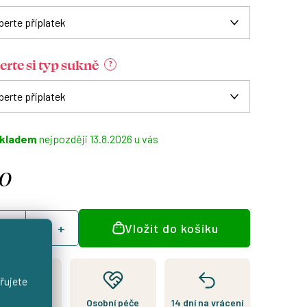
erte si typ sukně
?
kladem
13.8.2026
0
á
Vložit do košíku
:
řujete
Kousek je
Osobní péče
14 dní na vrácení