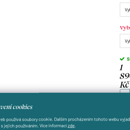
Vyb
S
1
89
Kč
Měrn
cena
vení cookies
eb používá soubory cookie. Dalším procházením tohoto webu vyjad
 s jejich používáním. Více informací
zde
.