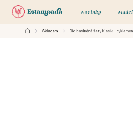
Přejít
na
Novinky
Madei
obsah
Skladem
Bio bavlněné šaty Klasik - cyklamen
Domů