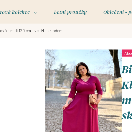
rová kolekce
Letní proužky
Oblečení - p
ová - midi 120 cm - vel. M - skladem
Akc
Bi
Kl
mi
s