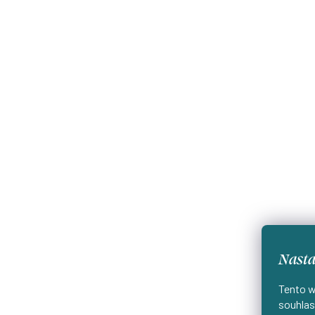
Nasta
Tento w
souhlas