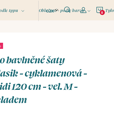
NÁKU
odle typu
Oblečení - podle barvy
Tyl
CZK
KOŠÍ
e
o bavlněné šaty
asik - cyklamenová -
di 120 cm - vel. M -
kladem