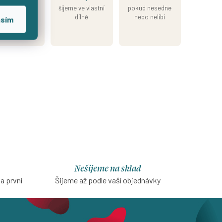
skladem
šijeme ve vlastní
pokud nesedne
esíláme do 2
dílně
nebo nelíbí
asím
nů od přijetí
platby
Nešijeme na sklad
na první
Šijeme až podle vaší objednávky