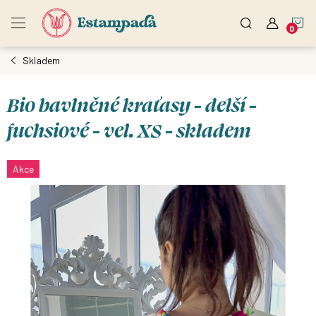
Přejít
N
na
obsah
Skladem
K
Bio bavlněné kraťasy - delší -
fuchsiové - vel. XS - skladem
Akce