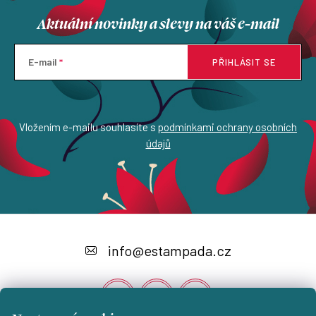
Aktuální novinky a slevy na váš e-mail
E-mail
PŘIHLÁSIT SE
Vložením e-mailu souhlasíte s
podmínkami ochrany osobních
údajů
Z
á
info
@
estampada.cz
p
a