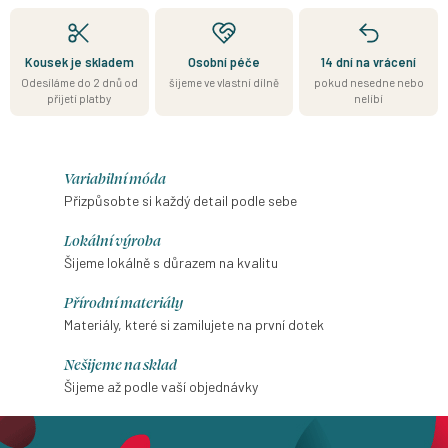
Kousek je skladem
Osobní péče
14 dní na vrácení
Odesíláme do 2 dnů od
šijeme ve vlastní dílně
pokud nesedne nebo
přijetí platby
nelíbí
Variabilní móda
Přizpůsobte si každý detail podle sebe
Lokální výroba
Šijeme lokálně s důrazem na kvalitu
Přírodní materiály
Materiály, které si zamilujete na první dotek
Nešijeme na sklad
Šijeme až podle vaší objednávky