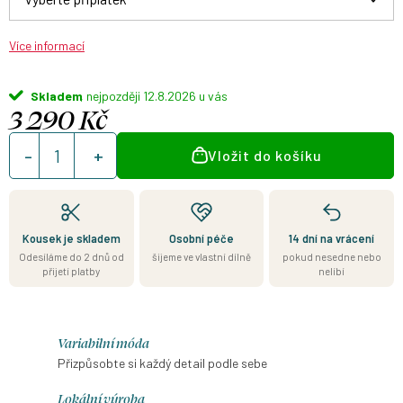
Více informací
Skladem
12.8.2026
3 290 Kč
Měrná
Vložit do košíku
cena:
Kousek je skladem
Osobní péče
14 dní na vrácení
Odesíláme do 2 dnů od
šijeme ve vlastní dílně
pokud nesedne nebo
přijetí platby
nelíbí
Variabilní móda
Přizpůsobte si každý detail podle sebe
Lokální výroba