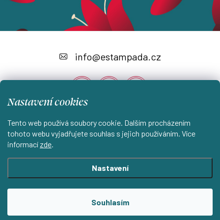
Z
á
info
@
estampada.cz
p
a
Nastavení cookies
t
í
Tento web používá soubory cookie. Dalším procházením
Instagram
tohoto webu vyjadřujete souhlas s jejich používáním. Více
informací
zde
.
Shoptet.cz
KantorStudio.cz
Nastavení
Copyright 2026
ESTAMPADA s.r.o.
. Všechna práva vyhrazena.
Souhlasím
Upravit nastavení cookies