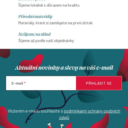
Šijeme lokálně s důrazem na kvalitu
Přírodní materiály
Materiály, které si zamilujete na první dotek
Nešijeme na sklad
Šijeme až podle vaší objednávky
Aktuální novinky a slevy na váš e-mail
E-mail
PŘIHLÁSIT SE
Vložením e-mailu souhlasíte s
podmínkami ochrany osobních
údajů