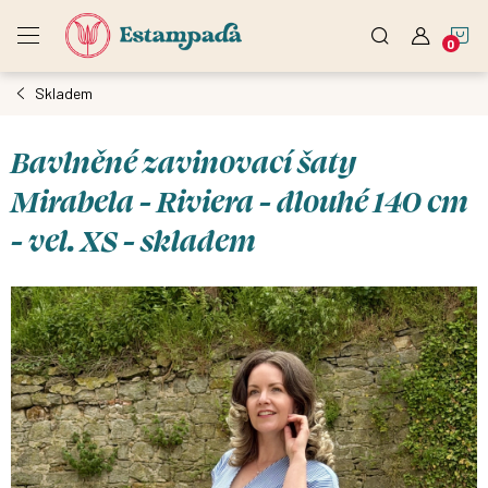
Přejít
N
na
obsah
Skladem
K
Bavlněné zavinovací šaty
Mirabela - Riviera - dlouhé 140 cm
- vel. XS - skladem