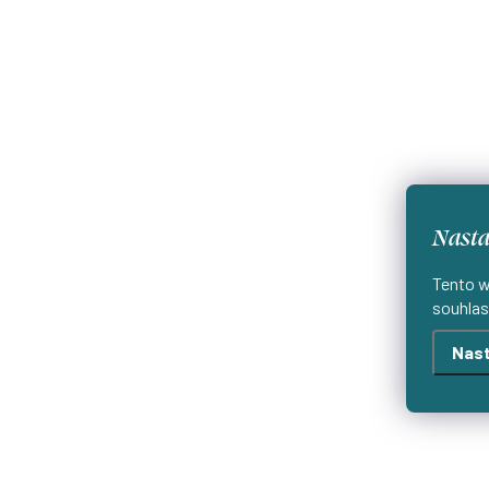
Nasta
Tento w
souhlas
Nast