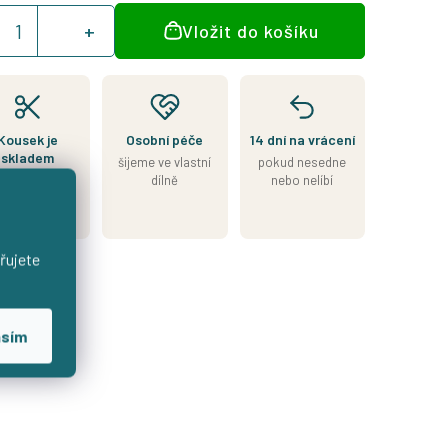
á
Vložit do košíku
:
Kousek je
Osobní péče
14 dní na vrácení
skladem
šijeme ve vlastní
pokud nesedne
esíláme do 2
dílně
nebo nelíbí
nů od přijetí
platby
řujete
asím