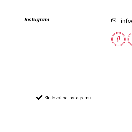
Z
á
Instagram
info
p
a
t
í
Sledovat na Instagramu