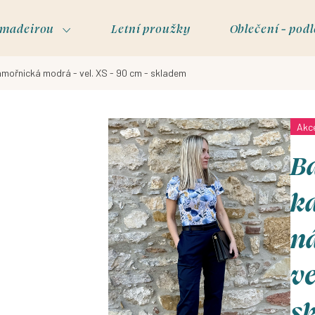
s madeirou
Letní proužky
Oblečení - podl
ámořnická modrá - vel. XS - 90 cm - skladem
Akc
B
ka
n
ve
s