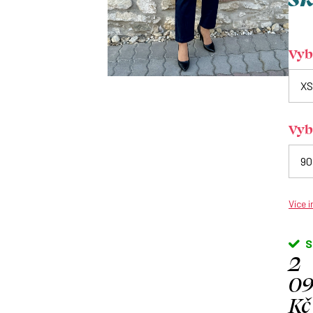
Vybe
Vyb
Více 
S
2
0
Kč