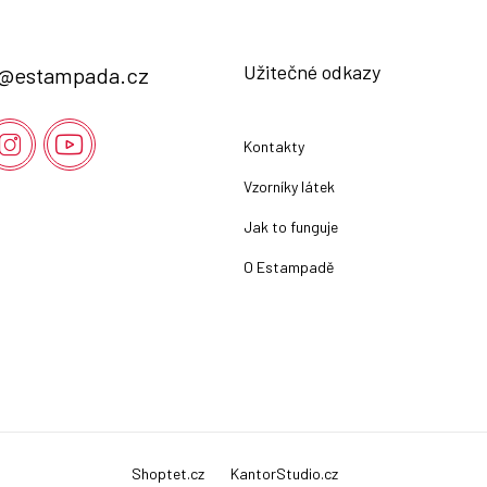
Užitečné odkazy
@
estampada.cz
Kontakty
Vzorníky látek
Jak to funguje
O Estampadě
Shoptet.cz
KantorStudio.cz