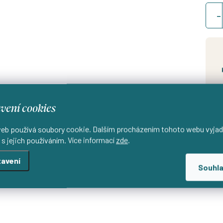
Měrn
cena
Od
d
vení cookies
eb používá soubory cookie. Dalším procházením tohoto webu vyjad
 s jejich používáním. Více informací
zde
.
avení
Souhl