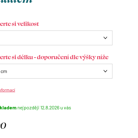
rte si velikost
erte si délku - doporučení dle výšky níže
informací
kladem
12.8.2026
90