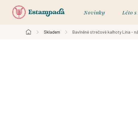
Přejít
na
Novinky
Léto 
obsah
Skladem
Bavlněné strečové kalhoty Lina - n
Domů