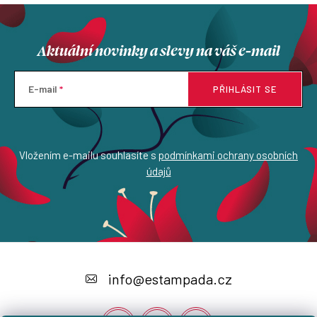
Aktuální novinky a slevy na váš e-mail
E-mail
PŘIHLÁSIT SE
Vložením e-mailu souhlasíte s
podmínkami ochrany osobních
údajů
Z
á
info
@
estampada.cz
p