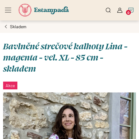
Přejít
N
na
obsah
Skladem
K
Bavlněné strečové kalhoty Lina -
magenta - vel. XL - 85 cm -
skladem
Akce