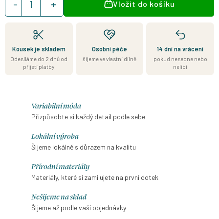
Vložit do košíku
cena:
Kousek je skladem
Osobní péče
14 dní na vrácení
Odesíláme do 2 dnů od
šijeme ve vlastní dílně
pokud nesedne nebo
přijetí platby
nelíbí
Variabilní móda
Přizpůsobte si každý detail podle sebe
Lokální výroba
Šijeme lokálně s důrazem na kvalitu
Přírodní materiály
Materiály, které si zamilujete na první dotek
Nešijeme na sklad
Šijeme až podle vaší objednávky