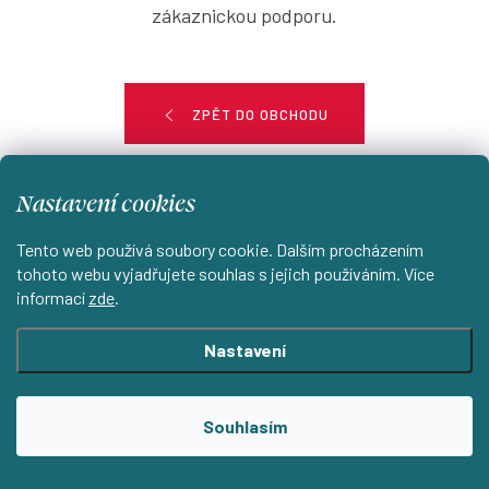
zákaznickou podporu.
ZPĚT DO OBCHODU
Nastavení cookies
Tento web používá soubory cookie. Dalším procházením
tohoto webu vyjadřujete souhlas s jejich používáním. Více
Aktuální novinky a slevy na váš e-mail
informací
zde
.
E-mail
PŘIHLÁSIT SE
Nastavení
Vložením e-mailu souhlasíte s
podmínkami ochrany osobních
Souhlasím
údajů