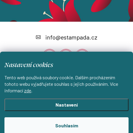
Z
á
info
@
estampada.cz
p
a
Nastavení cookies
t
í
Tento web používá soubory cookie. Dalším procházením
Instagram
tohoto webu vyjadřujete souhlas s jejich používáním. Více
informací
zde
.
Shoptet.cz
KantorStudio.cz
Nastavení
Copyright 2026
ESTAMPADA s.r.o.
. Všechna práva vyhrazena.
Souhlasím
Upravit nastavení cookies