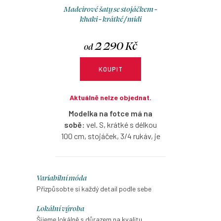
Madeirové šaty se stojáčkem -
khaki - krátké / midi
2 290 Kč
od
KOUPIT
Aktuálně nelze objednat.
Modelka na fotce má na
sobě:
vel. S, krátké s délkou
100 cm, stojáček, 3/4 rukáv, je
vysoká 174 cm.
Pružné šaty z madeirového
O
Variabilní móda
úpletu, které budete milovat –
v
Přizpůsobte si každý detail podle sebe
lehké, vzdušné a ideální do
l
horkých dní. V klasické verzi si
Lokální výroba
můžete zvolit krátký, 3/4 nebo
á
Šijeme lokálně s důrazem na kvalitu