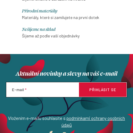
dlouhý rukáv a vytvořit si
d
nadčasový kousek přesně
Přírodní materiály
a
podle sebe.
Materiály, které si zamilujete na první dotek
c
í
Nešijeme na sklad
p
Šijeme až podle vaší objednávky
r
v
k
y
Aktuální novinky a slevy na váš e-mail
v
ý
p
E-mail
PŘIHLÁSIT SE
i
s
u
Vložením e-mailu souhlasíte s
podmínkami ochrany osobních
údajů