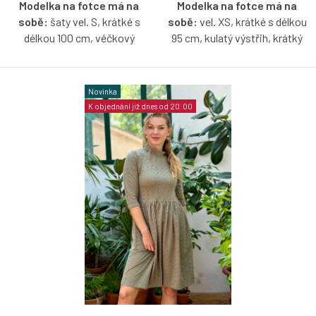
Modelka na fotce má na
Modelka na fotce má na
sobě:
šaty vel. S, krátké s
sobě:
vel. XS, krátké s délkou
délkou 100 cm, véčkový
95 cm, kulatý výstřih, krátký
výstřih, je vysoká 174 cm.
rukáv, je vysoká 174 cm.
Pružné šaty z madeirového
Pružné šaty z madeirového
Novinka
úpletu, které budete milovat
úpletu, které budete milovat
K objednání již dnes od 20:00
celé léto – lehké, vzdušné a
celé léto – lehké, vzdušné a
ideální do horkých dní. Zajímavý
ideální do horkých dní. V
detail v podobě nařaseného
klasické verzi si můžete zvolit
rukávku jim dodává jemnou
krátký, 3/4 nebo dlouhý rukáv a
eleganci a ženský charakter.
vytvořit si nadčasový kousek
přesně podle sebe.