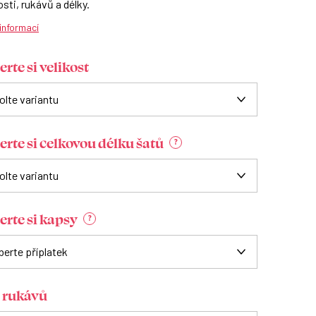
osti, rukávů a délky.
 informací
rte si velikost
erte si celkovou délku šatů
?
erte si kapsy
?
 rukávů