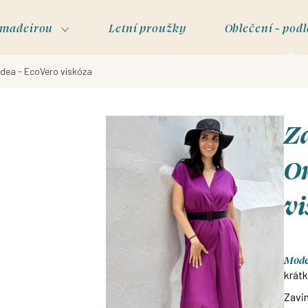
s madeirou
Letní proužky
Oblečení - podl
idea - EcoVero viskóza
Za
Or
v
Model
krátk
Zavin