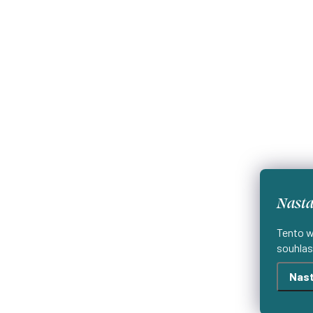
Nasta
Tento w
souhlas
Nast