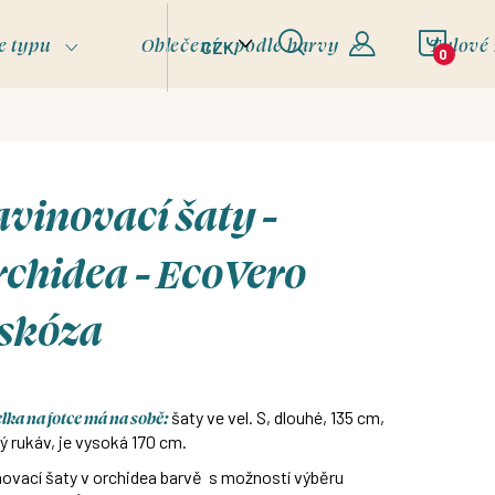
NÁKU
e typu
Oblečení - podle barvy
Tylové
CZK
KOŠÍ
vinovací šaty -
chidea - EcoVero
iskóza
ka na fotce má na sobě:
šaty ve vel. S, dlouhé, 135 cm,
ý rukáv, je vysoká 170 cm.
ovací šaty v orchidea barvě s možností výběru