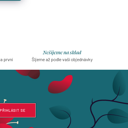
Nešijeme na sklad
na první
Šijeme až podle vaší objednávky
PŘIHLÁSIT SE