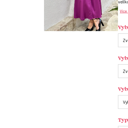
velik
Více
Vybe
Vyb
Vyb
Typ