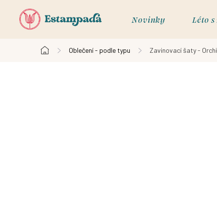
Přejít
na
Novinky
Léto 
obsah
Oblečení - podle typu
Zavinovací šaty - Orch
Domů