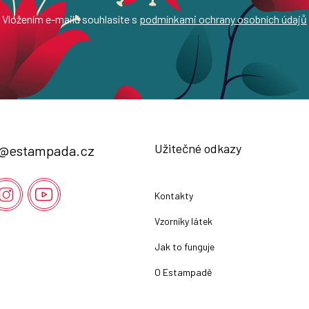
Vložením e-mailu souhlasíte s
podmínkami ochrany osobních údajů
Užitečné odkazy
@
estampada.cz
Kontakty
Vzorníky látek
Jak to funguje
O Estampadě