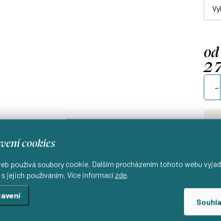
od
2 
Měrn
cena
vení cookies
Uši
d
eb používá soubory cookie. Dalším procházením tohoto webu vyjad
 s jejich používáním. Více informací
zde
.
avení
Souhl