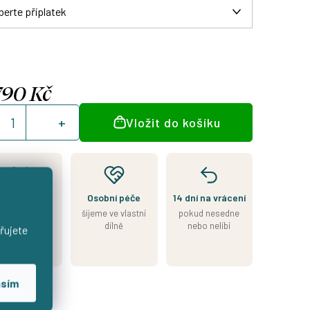
790 Kč
á
Vložit do košíku
:
jeme přesně
Osobní péče
14 dní na vrácení
le Vašeho
šijeme ve vlastní
pokud nesedne
výběru
dílně
nebo nelíbí
řujete
7–14 dní od
objednávky
asím