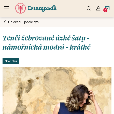
Přejít
N
na
obsah
Oblečení - podle typu
K
Tenčí žebrované úzké šaty -
námořnická modrá - krátké
Novinka