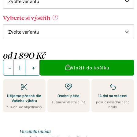
Vyberte si výstřih
?
od
1 890 Kč
Měrná
Vložit do košíku
cena:
Ušijeme přesně dle
Osobní péče
14 dní na vrácení
Vašeho výběru
šijeme ve vlastní dílně
pokud nesedne nebo
7–14 dní od objednávky
nelíbí
Variabilní móda