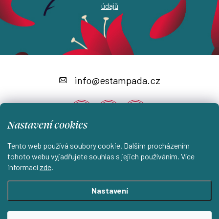
údajů
Z
á
info
@
estampada.cz
p
a
Nastavení cookies
t
í
Tento web používá soubory cookie. Dalším procházením
Instagram
tohoto webu vyjadřujete souhlas s jejich používáním. Více
informací
zde
.
Shoptet.cz
KantorStudio.cz
Nastavení