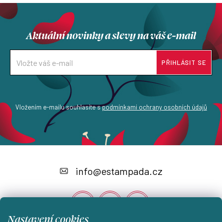
Aktuální novinky a slevy na váš e-mail
PŘIHLÁSIT SE
Vložením e-mailu souhlasíte s
podmínkami ochrany osobních údajů
Z
á
info
@
estampada.cz
p
a
t
Nastavení cookies