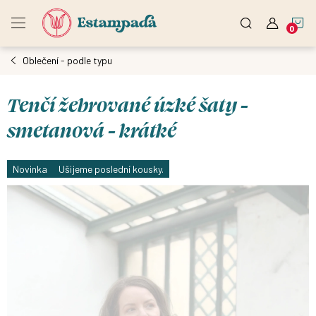
Přejít
N
na
obsah
Oblečení - podle typu
K
Tenčí žebrované úzké šaty -
smetanová - krátké
Novinka
Ušijeme poslední kousky.