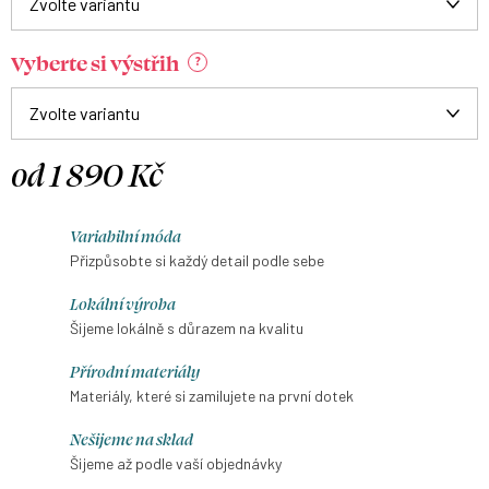
Vyberte si výstřih
?
od
1 890 Kč
Měrná
cena:
Variabilní móda
Přizpůsobte si každý detail podle sebe
Lokální výroba
Šijeme lokálně s důrazem na kvalitu
Přírodní materiály
Materiály, které si zamilujete na první dotek
Nešijeme na sklad
Šijeme až podle vaší objednávky