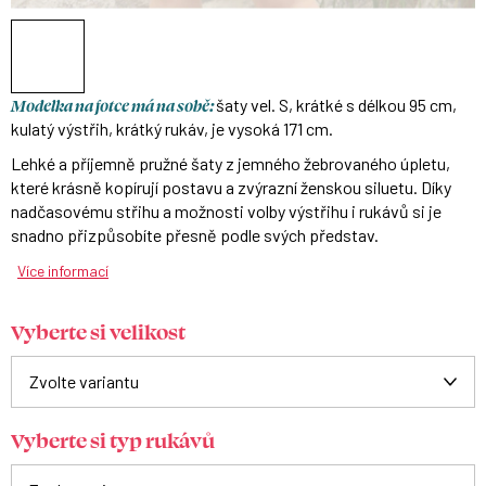
Modelka na fotce má na sobě:
šaty vel. S, krátké s délkou 95 cm,
kulatý výstřih, krátký rukáv, je vysoká 171 cm.
Lehké a příjemně pružné šaty z jemného žebrovaného úpletu,
které krásně kopírují postavu a zvýrazní ženskou siluetu. Díky
nadčasovému střihu a možnosti volby výstřihu i rukávů si je
snadno přizpůsobíte přesně podle svých představ.
Více informací
Vyberte si velikost
Vyberte si typ rukávů