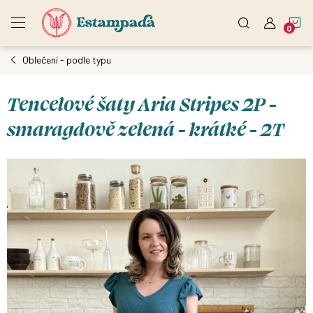
Přejít
N
na
obsah
Oblečení - podle typu
K
Tencelové šaty Aria Stripes 2P -
smaragdově zelená - krátké - 2T