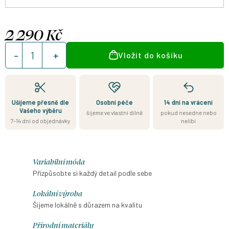
2 290 Kč
Měrná
Vložit do košíku
cena:
Ušijeme přesně dle
Osobní péče
14 dní na vrácení
Vašeho výběru
šijeme ve vlastní dílně
pokud nesedne nebo
7–14 dní od objednávky
nelíbí
Variabilní móda
Přizpůsobte si každý detail podle sebe
Lokální výroba
Šijeme lokálně s důrazem na kvalitu
Přírodní materiály