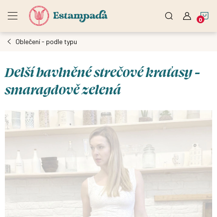
Přejít
N
na
obsah
Oblečení - podle typu
K
Delší bavlněné strečové kraťasy -
smaragdově zelená