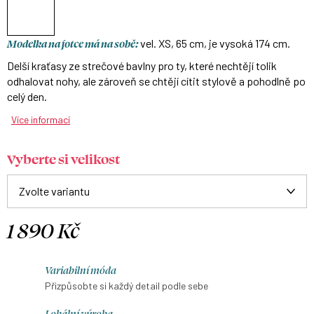
Modelka na fotce má na sobě:
vel. XS, 65 cm, je vysoká 174 cm.
Delší kraťasy ze strečové bavlny pro ty, které nechtějí tolik
odhalovat nohy, ale zároveň se chtějí cítit stylově a pohodlně po
celý den.
Více informací
Vyberte si velikost
1 890 Kč
Měrná
cena:
Variabilní móda
Přizpůsobte si každý detail podle sebe
Lokální výroba