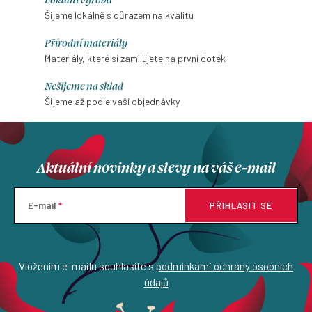
Šijeme lokálně s důrazem na kvalitu
Přírodní materiály
Materiály, které si zamilujete na první dotek
Nešijeme na sklad
Šijeme až podle vaší objednávky
Aktuální novinky a slevy na váš e-mail
E-mail
PŘIHLÁSIT SE
Vložením e-mailu souhlasíte s
podmínkami ochrany osobních
údajů