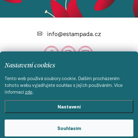
Z
á
info
@
estampada.cz
p
a
t
Nastavení cookies
í
Instagram
Tento web používá soubory cookie. Dalším procházením
tohoto webu vyjadřujete souhlas s jejich používáním. Více
informací
zde
.
Shoptet.cz
KantorStudio.cz
Nastavení
Copyright 2026
ESTAMPADA s.r.o.
. Všechna práva vyhrazena.
Souhlasím
Upravit nastavení cookies