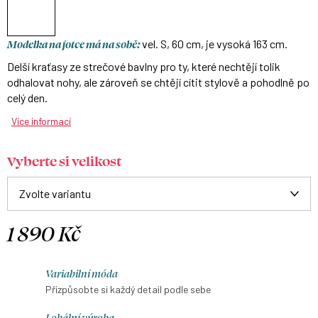
Modelka na fotce má na sobě:
vel. S, 60 cm, je vysoká 163 cm.
Delší kraťasy ze strečové bavlny pro ty, které nechtějí tolik
odhalovat nohy, ale zároveň se chtějí cítit stylově a pohodlně po
celý den.
Více informací
Vyberte si velikost
1 890 Kč
Měrná
cena:
Variabilní móda
Přizpůsobte si každý detail podle sebe
Lokální výroba