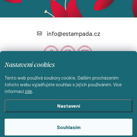
Z
á
info
@
estampada.cz
p
a
t
Nastavení cookies
í
Instagram
Tento web používá soubory cookie. Dalším procházením
tohoto webu vyjadřujete souhlas s jejich používáním. Více
informací
zde
.
Shoptet.cz
KantorStudio.cz
Nastavení
Copyright 2026
ESTAMPADA s.r.o.
. Všechna práva vyhrazena.
Souhlasím
Upravit nastavení cookies