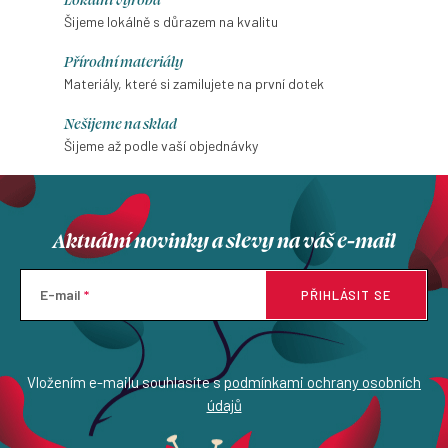
Šijeme lokálně s důrazem na kvalitu
Přírodní materiály
Materiály, které si zamilujete na první dotek
Nešijeme na sklad
Šijeme až podle vaší objednávky
Aktuální novinky a slevy na váš e-mail
E-mail
PŘIHLÁSIT SE
Vložením e-mailu souhlasíte s
podmínkami ochrany osobních
údajů