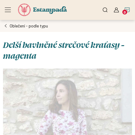
Přejít
N
na
obsah
Oblečení - podle typu
K
Delší bavlněné strečové kraťasy -
magenta