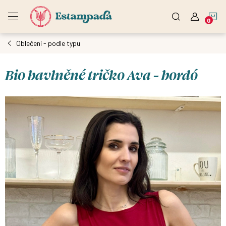
Přejít
N
na
obsah
Oblečení - podle typu
K
Bio bavlněné tričko Ava - bordó