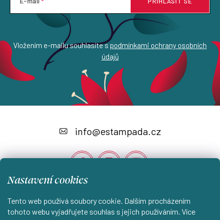
E-mail
PŘIHLÁSIT SE
Vložením e-mailu souhlasíte s
podmínkami ochrany osobních
údajů
Z
á
info
@
estampada.cz
p
a
t
Nastavení cookies
í
Tento web používá soubory cookie. Dalším procházením
Instagram
tohoto webu vyjadřujete souhlas s jejich používáním. Více