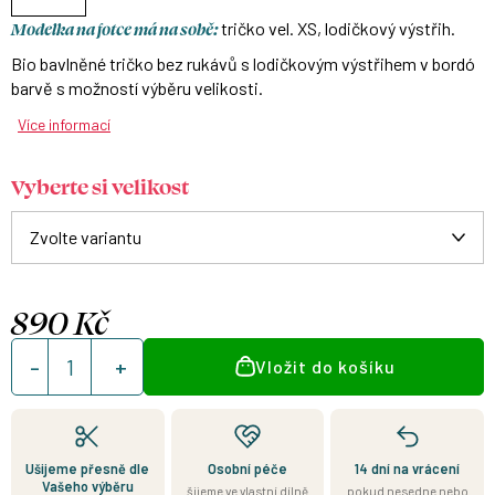
Modelka na fotce má na sobě:
tričko vel. XS, lodičkový výstřih.
Bio bavlněné tričko bez rukávů s lodičkovým výstřihem v bordó
barvě s možností výběru velikosti.
Více informací
Vyberte si velikost
890 Kč
Měrná
Vložit do košíku
cena:
Ušijeme přesně dle
Osobní péče
14 dní na vrácení
Vašeho výběru
šijeme ve vlastní dílně
pokud nesedne nebo