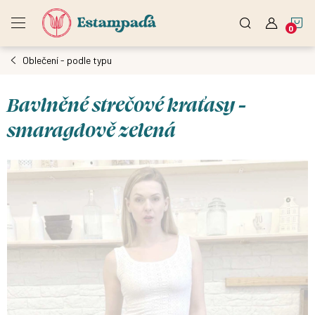
Přejít
N
na
obsah
Oblečení - podle typu
K
Bavlněné strečové kraťasy -
smaragdově zelená