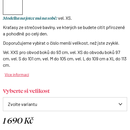
Modelka na fotce má na sobě:
vel. XS.
Kraťasy ze strečové bavlny, ve kterých se budete cítit přirozeně
a pohodlně po celý den.
Doporučujeme vybírat o číslo menší velikost, než jste zvyklé.
Vel. XXS pro obvod boků do 93 cm, vel. XS do obvodu boků 97
cm, vel. S do 101 cm, vel. M do 105 cm, vel. L do 109 cm a XL do 113
cm.
Více informací
Vyberte si velikost
1 690 Kč
Měrná