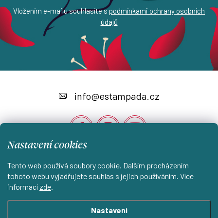
Vložením e-mailu souhlasíte s
podmínkami ochrany osobních
údajů
Z
á
info
@
estampada.cz
p
a
t
Nastavení cookies
í
Instagram
Tento web používá soubory cookie. Dalším procházením
tohoto webu vyjadřujete souhlas s jejich používáním. Více
informací
zde
.
Shoptet.cz
KantorStudio.cz
Nastavení