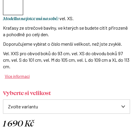
Modelka na fotce má na sobě:
vel. XS.
Kraťasy ze strečové bavlny, ve kterých se budete cítit přirozeně
a pohodlně po celý den.
Doporučujeme vybírat o číslo menší velikost, než jste zvyklé.
Vel. XXS pro obvod boků do 93 cm, vel. XS do obvodu boků 97
cm, vel. S do 101 cm, vel. M do 105 cm, vel. L do 109 cm a XL do 113
cm.
Více informací
Vyberte si velikost
1 690 Kč
Měrná