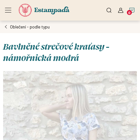
Přejít
N
na
obsah
Oblečení - podle typu
K
Bavlněné strečové kraťasy -
námořnická modrá