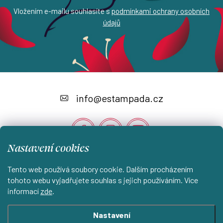
Vložením e-mailu souhlasíte s
podmínkami ochrany osobních
údajů
Z
á
info
@
estampada.cz
p
a
t
Nastavení cookies
í
Instagram
Tento web používá soubory cookie. Dalším procházením
tohoto webu vyjadřujete souhlas s jejich používáním. Více
informací
zde
.
Shoptet.cz
KantorStudio.cz
Nastavení