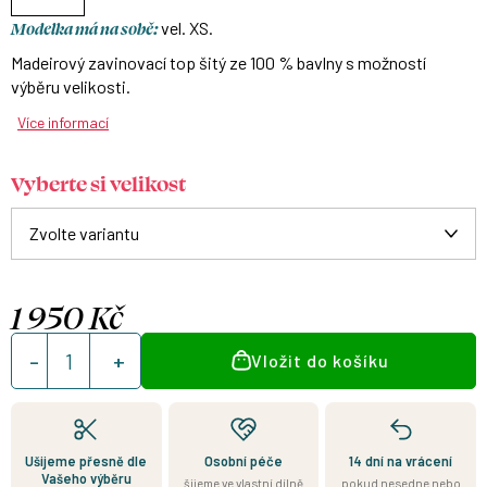
Modelka má na sobě:
vel. XS.
Madeirový zavinovací top šitý ze 100 % bavlny s možností
výběru velikosti.
Více informací
Vyberte si velikost
1 950 Kč
Měrná
Vložit do košíku
cena:
Ušijeme přesně dle
Osobní péče
14 dní na vrácení
Vašeho výběru
šijeme ve vlastní dílně
pokud nesedne nebo