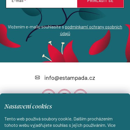
E-mail
PŘIHLÁSIT SE
Vložením e-mailu souhlasíte s
podmínkami ochrany osobních
údajů
Z
á
info
@
estampada.cz
p
a
t
Nastavení cookies
í
Tento web používá soubory cookie. Dalším procházením
Instagram
tohoto webu vyjadřujete souhlas s jejich používáním. Více