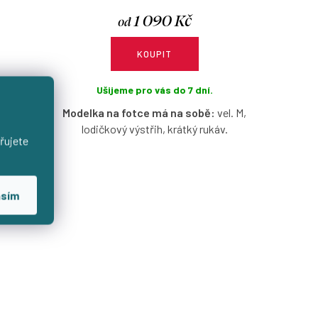
1 090 Kč
od
KOUPIT
.
Ušijeme pro vás do 7 dní.
ě:
tričko
Modelka na fotce má na sobě:
vel. M,
h.
lodičkový výstřih, krátký rukáv.
řujete
ávů s
Proužkované tričko s lodičkovým
ocha-
výstřihem s možností výběru velikosti
 výběru
a rukávů.
asím