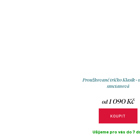
Proužkované tričko Klasik -
smetanová
1 090 Kč
od
KOUPIT
Ušijeme pro vás do 7 dn