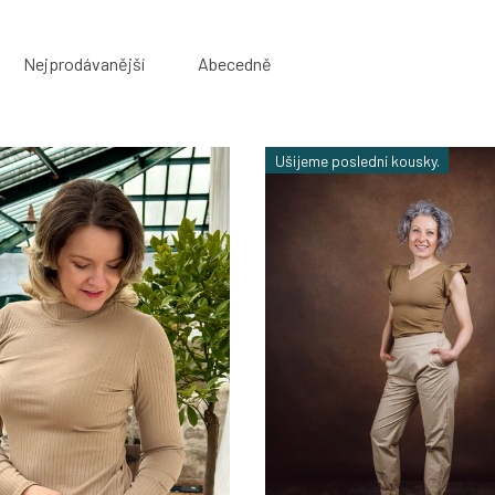
Nejprodávanější
Abecedně
Ušijeme poslední kousky.