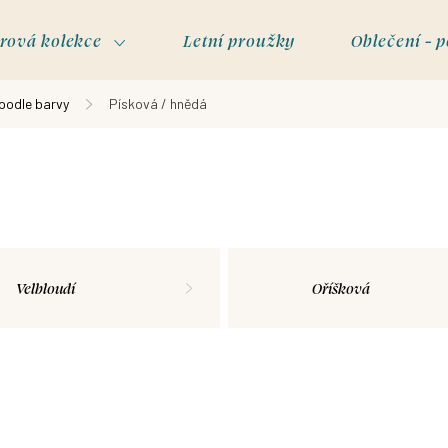
rová kolekce
Letní proužky
Oblečení - p
 podle barvy
Písková / hnědá
Velbloudí
Oříšková