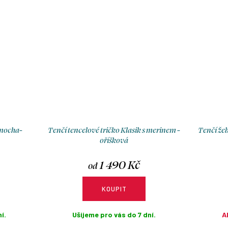
 mocha-
Tenčí tencelové tričko Klasik s merinem -
Tenčí žeb
oříšková
1 490 Kč
od
KOUPIT
í.
Ušijeme pro vás do 7 dní.
A