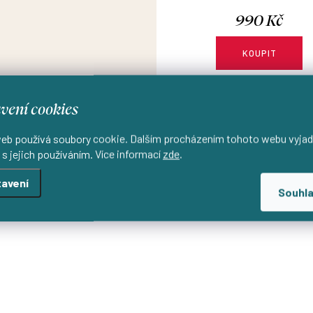
990 Kč
KOUPIT
Ušijeme pro vás do 7 dní
vení cookies
Modelka na fotce má na sob
vel. XS, lodičkový výstři
eb používá soubory cookie. Dalším procházením tohoto webu vyjad
 s jejich používáním. Více informací
zde
.
Proužkované tričko bez ruk
lodičkovým výstřihem v m
avení
smetanové barvě s možností
Souhl
velikosti.