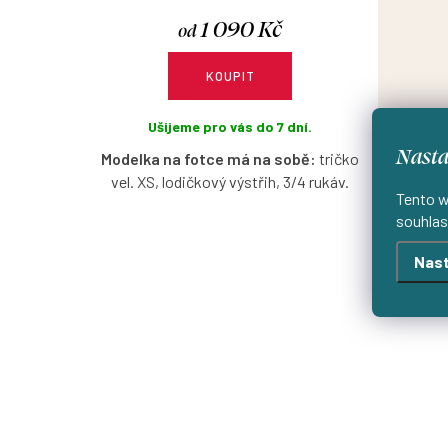
1 090 Kč
od
KOUPIT
Ušijeme pro vás do 7 dní.
Nasta
Modelka na fotce má na sobě:
tričko
vel. XS, lodičkový výstřih, 3/4 rukáv.
Tento w
souhlas
Bio bavlněné tričko ve velbloudí barvě s
možností výběru velikosti, výstřihu a
Nast
rukávů.