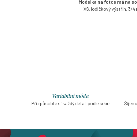
Modelka na fotce má na s
XS, lodičkový výstřih, 3/4
Proužkované tričko s lodi
výstřihem s možností výběru 
a rukávů.
O
v
l
á
d
Variabilní móda
Přizpůsobte si každý detail podle sebe
Šijeme
a
c
í
p