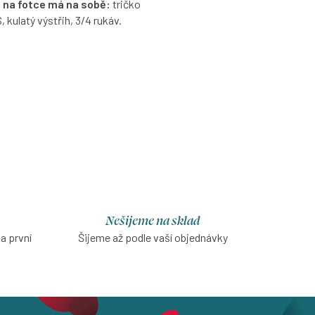
 na fotce má na sobě:
tričko
S, kulatý výstřih, 3/4 rukáv.
ané bavlněné tričko v světle
é barvě s možností výběru
ikosti, výstřihu a rukávů.
Nešijeme na sklad
na první
Šijeme až podle vaší objednávky