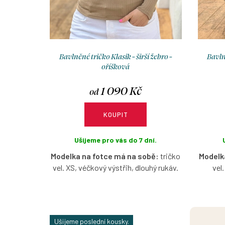
t
u
ů
k
t
Bavlněné tričko Klasik - širší žebro -
Bavlně
ů
oříšková
1 090 Kč
od
KOUPIT
Ušijeme pro vás do 7 dní.
Modelka na fotce má na sobě:
tričko
Modelk
vel. XS, véčkový výstřih, dlouhý rukáv.
vel
Žebrované bavlněné tričko v oříškové
Žeb
barvě s možností výběru velikosti,
sto
výstřihu a rukávu.
možnos
Ušijeme poslední kousky.