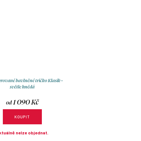
rované bavlněné tričko Klasik -
světle hnědá
1 090 Kč
od
KOUPIT
ktuálně nelze objednat.