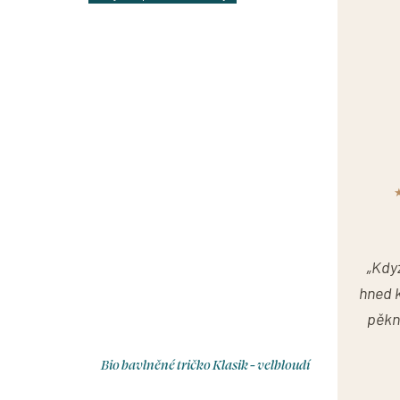
„Kdy
hned k
pěkn
Bio bavlněné tričko Klasik - velbloudí