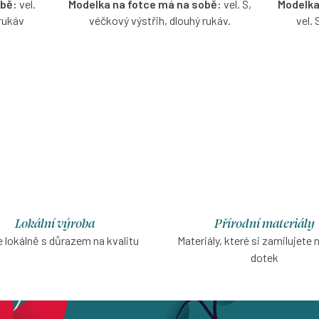
obě:
vel.
Modelka na fotce má na sobě:
vel. S,
Modelka
 rukáv
véčkový výstřih, dlouhý rukáv.
vel. 
čkovým
Tenčí tencelové tričko s merinem v
Žebrov
velikosti
oříškové barvě s možností výběru
hněd
velikosti, výstřihu a rukávů.
vel
Lokální výroba
Přírodní materiály
 lokálně s důrazem na kvalitu
Materiály, které si zamilujete 
dotek