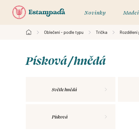
Přejít
na
Novinky
Madei
obsah
Oblečení - podle typu
Trička
Rozdělení
Domů
Písková / hnědá
Světle hnědá
Písková