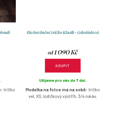
bloudí
Bio bavlněné tričko Klasik - čokoládová
1 090 Kč
od
KOUPIT
.
Ušijeme pro vás do 7 dní.
ě:
tričko
Modelka na fotce má na sobě:
tričko
vel. XS, lodičkový výstřih, 3/4 rukáv.
tkým
Bio bavlněné tričko v čokoládové barvě
loudí
s možností výběru velikosti, výstřihu a
kosti a
rukávů.