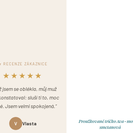
★ RECENZE ZÁKAZNICE
★★★★★
ž jsem se oblékla, můj muž
onstatoval: sluší ti to, moc
é. Jsem velmi spokojená.“
Proužkované tričko Ava - m
V
Vlasta
smetanová