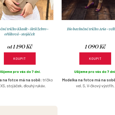
né tričko Klasik - širší žebro -
Bio bavlněné tričko Aria - vel
oříšková - stojáček
1 190 Kč
1 090 Kč
od
KOUPIT
KOUPIT
Ušijeme pro vás do 7 dní.
Ušijeme pro vás do 7 dní
a na fotce má na sobě:
tričko
Modelka na fotce má na sob
. XS, stojáček, dlouhý rukáv.
vel. S, V-čkový výstřih.
rované bavlněné tričko se
Bio bavlněné tričko s krá
jáčkem v oříškové barvě s
nařaseným rukávkem ve velb
tí výběru velikosti, výstřihu a
barvě s možností výběru veli
rukávu.
výstřihu.