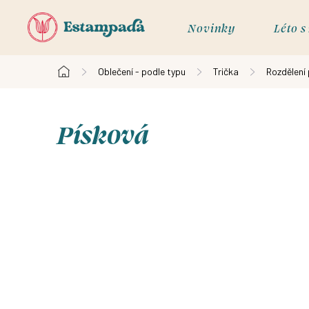
Přejít
na
Novinky
Léto 
obsah
Oblečení - podle typu
Trička
Rozdělení
Domů
Písková