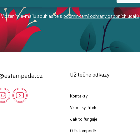
Vložením e-mailu souhlasíte s
podmínkami ochrany osobních údajů
Užitečné odkazy
@
estampada.cz
Kontakty
Vzorníky látek
Jak to funguje
O Estampadě