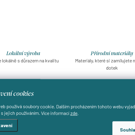
Lokální výroba
Přírodní materiály
 lokálně s důrazem na kvalitu
Materiály, které si zamilujete 
dotek
vení cookies
Aktuální novinky a slevy na váš e-mail
eb používá soubory cookie. Dalším procházením tohoto webu vyjad
 s jejich používáním. Více informací
zde
.
avení
Souhl