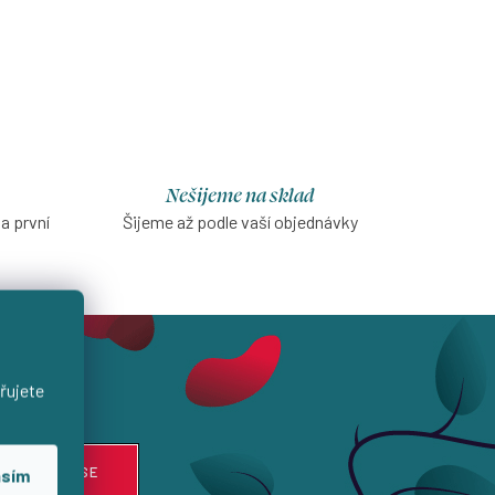
Nešijeme na sklad
na první
Šijeme až podle vaší objednávky
řujete
PŘIHLÁSIT SE
asím