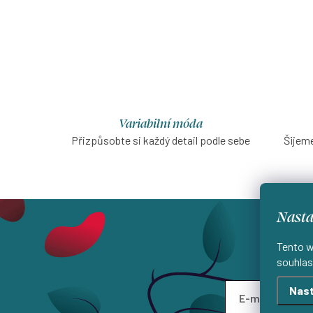
Variabilní móda
Přizpůsobte si každý detail podle sebe
Šijeme
Nasta
Tento w
souhlas
Nast
E-mail