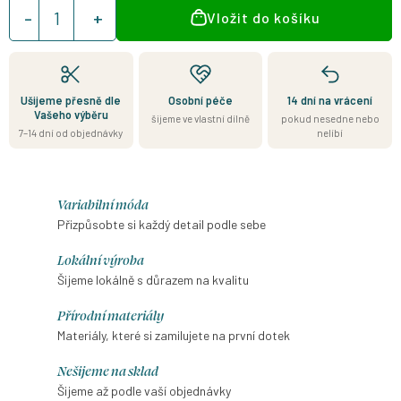
Měrná
Vložit do košíku
cena:
Ušijeme přesně dle
Osobní péče
14 dní na vrácení
Vašeho výběru
šijeme ve vlastní dílně
pokud nesedne nebo
7–14 dní od objednávky
nelíbí
Variabilní móda
Přizpůsobte si každý detail podle sebe
Lokální výroba
Šijeme lokálně s důrazem na kvalitu
Přírodní materiály
Materiály, které si zamilujete na první dotek
Nešijeme na sklad
Šijeme až podle vaší objednávky