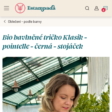
Přejít
N
na
obsah
Oblečení - podle barvy
K
Bio bavlněné tričko Klasik -
pointelle - černá - stojáček