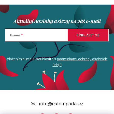
Aktuální novinky a slevy na váš e-mail
E-mail
PŘIHLÁSIT SE
Vložením e-mailu souhlasíte s
podmínkami ochrany osobních
údajů
Z
á
info
@
estampada.cz
p