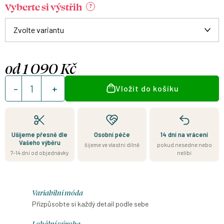
Vyberte si výstřih
?
od
1 090 Kč
Měrná
Vložit do košíku
cena:
Ušijeme přesně dle
Osobní péče
14 dní na vrácení
Vašeho výběru
šijeme ve vlastní dílně
pokud nesedne nebo
7–14 dní od objednávky
nelíbí
Variabilní móda
Přizpůsobte si každý detail podle sebe
Lokální výroba