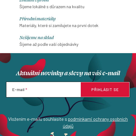
Šijeme lokálně s důrazem na kvalitu
Přírodní materiály
Materiály, které si zamilujete na první dotek
Nešijeme na sklad
Šijeme až podle vaší objednávky
Aktuální novinky a slevy na váš e-mail
E-mail
PŘIHLÁSIT SE
Vložením e-mailu souhlasíte s
podmínkami ochrany osobních
údajů