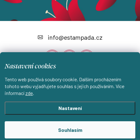
Z
á
info
@
estampada.cz
p
a
Nastavení cookies
t
í
Tento web používá soubory cookie. Dalším procházením
Instagram
tohoto webu vyjadřujete souhlas s jejich používáním. Více
informací
zde
.
Shoptet.cz
KantorStudio.cz
Nastavení
Copyright 2026
ESTAMPADA s.r.o.
. Všechna práva vyhrazena.
Souhlasím
Upravit nastavení cookies