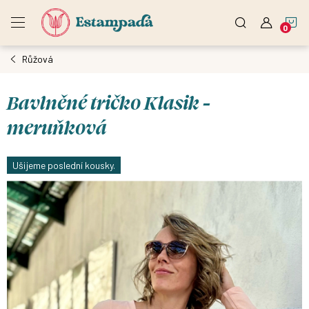
Přejít
N
na
obsah
Růžová
K
Bavlněné tričko Klasik -
meruňková
Ušijeme poslední kousky.