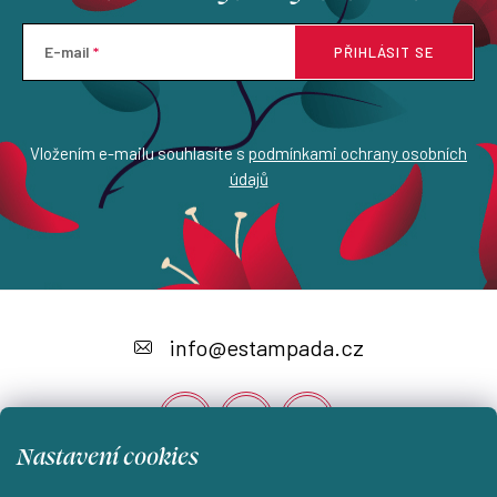
E-mail
PŘIHLÁSIT SE
Vložením e-mailu souhlasíte s
podmínkami ochrany osobních
údajů
Z
á
info
@
estampada.cz
p
a
t
Nastavení cookies
í