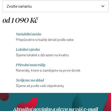
od
1 090 Kč
Měrná
cena:
Variabilní móda
Přizpůsobte si každý detail podle sebe
Lokální výroba
Šijeme lokálně s důrazem na kvalitu
Přírodní materiály
Materiály, které si zamilujete na první dotek
Nešijeme na sklad
Šijeme až podle vaší objednávky
Aktuální novinky a slevy na váš e-mail