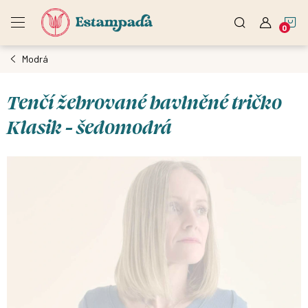
Přejít
N
na
obsah
Modrá
K
Tenčí žebrované bavlněné tričko
Klasik - šedomodrá