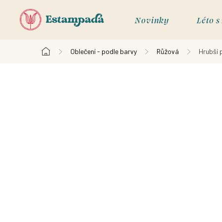
Přejít
na
Novinky
Léto 
obsah
Oblečení - podle barvy
Růžová
Hrubší 
Domů