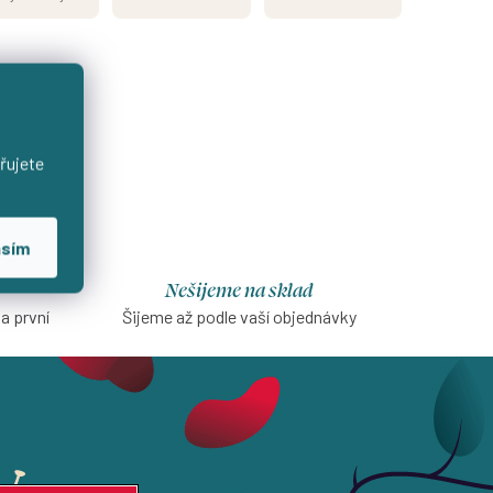
řujete
asím
Nešijeme na sklad
na první
Šijeme až podle vaší objednávky