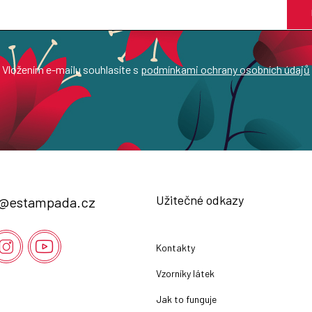
Vložením e-mailu souhlasíte s
podmínkami ochrany osobních údajů
Užitečné odkazy
@
estampada.cz
Kontakty
Vzorníky látek
Jak to funguje