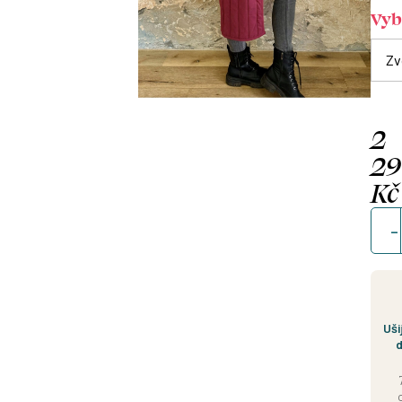
Vybe
2
2
Kč
Měrn
cena
Uši
d