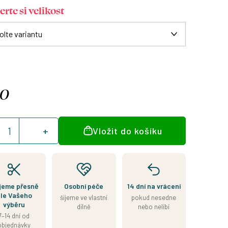
rte si velikost
90
á
Vložit do košíku
:
jeme přesně
Osobní péče
14 dní na vrácení
le Vašeho
šijeme ve vlastní
pokud nesedne
výběru
dílně
nebo nelíbí
7–14 dní od
objednávky