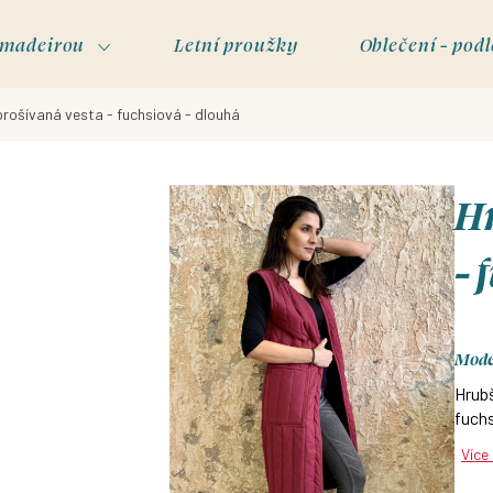
s madeirou
Letní proužky
Oblečení - podl
prošívaná vesta - fuchsiová - dlouhá
Hr
- 
Model
Hrubš
fuchs
Více