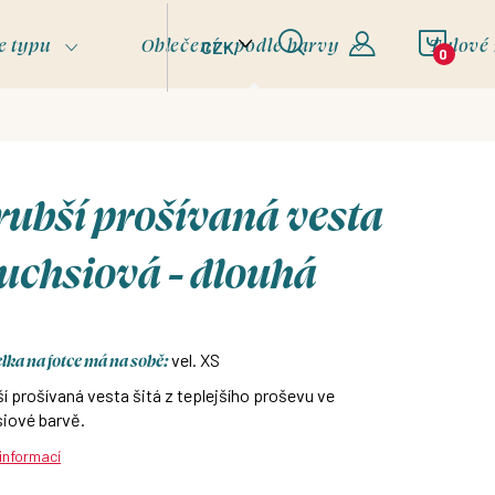
NÁKU
e typu
Oblečení - podle barvy
Tylové
CZK
KOŠÍ
ubší prošívaná vesta
fuchsiová - dlouhá
ka na fotce má na sobě:
vel. XS
í prošívaná vesta šitá z teplejšího proševu ve
iové barvě.
 informací