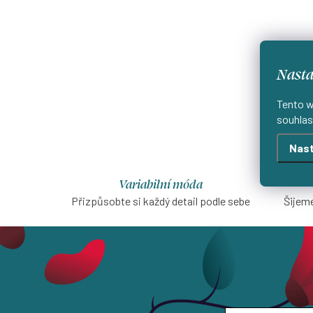
Nasta
Tento w
souhlas
Nast
Variabilní móda
Přizpůsobte si každý detail podle sebe
Šijeme