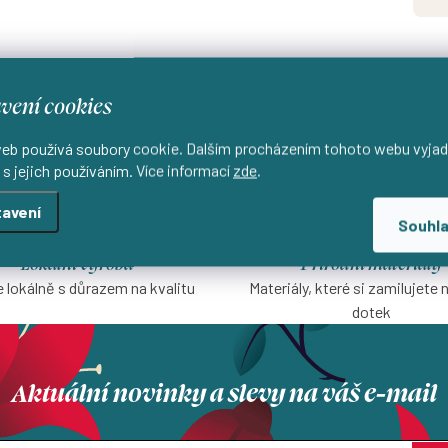
vení cookies
eb používá soubory cookie. Dalším procházením tohoto webu vyjad
 s jejich používáním. Více informací
zde
.
avení
Souhl
Lokální výroba
Přírodní materiály
 lokálně s důrazem na kvalitu
Materiály, které si zamilujete 
dotek
Aktuální novinky a slevy na váš e-mail