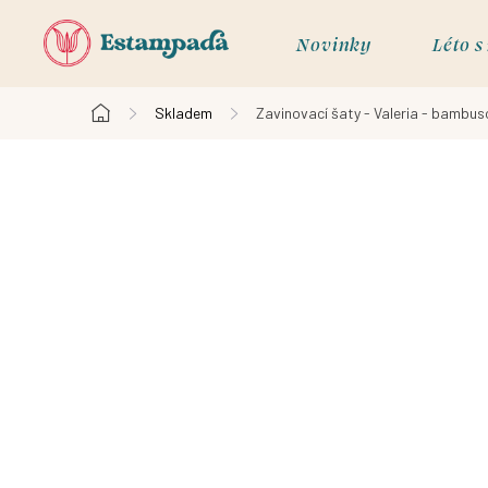
Přejít
na
Novinky
Léto 
obsah
Skladem
Zavinovací šaty - Valeria - bambuso
Domů