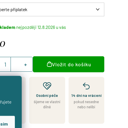
kladem
12.8.2026
90
á
Vložit do košíku
:
Kousek je
Osobní péče
14 dní na vrácení
skladem
řujete
šijeme ve vlastní
pokud nesedne
esíláme do 2
dílně
nebo nelíbí
nů od přijetí
platby
asím