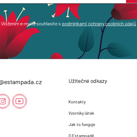
Vložením e-mailu souhlasíte s
podmínkami ochrany osobních údajů
Užitečné odkazy
@
estampada.cz
Kontakty
Vzorníky látek
Jak to funguje
O Estampadě