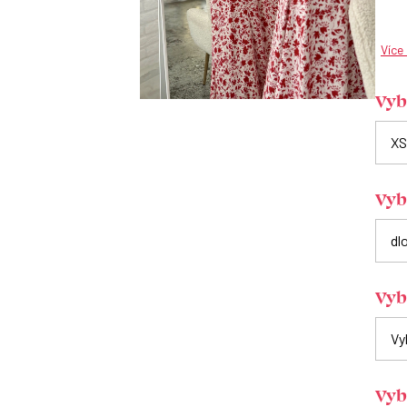
Více
Vybe
Vyb
Vyb
Vyb