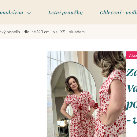
s madeirou
Letní proužky
Oblečení - podl
vý popelín - dlouhé 140 cm - vel. XS - skladem
Akc
Za
V
po
- 