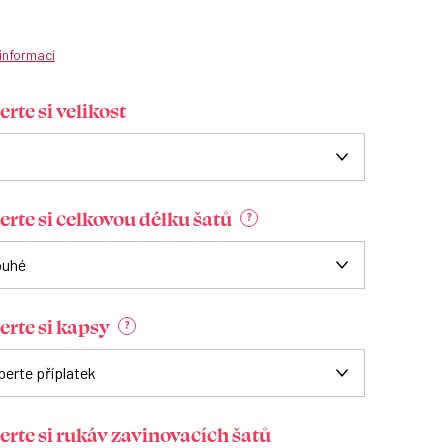
 informací
rte si velikost
erte si celkovou délku šatů
?
erte si kapsy
?
erte si rukáv zavinovacích šatů