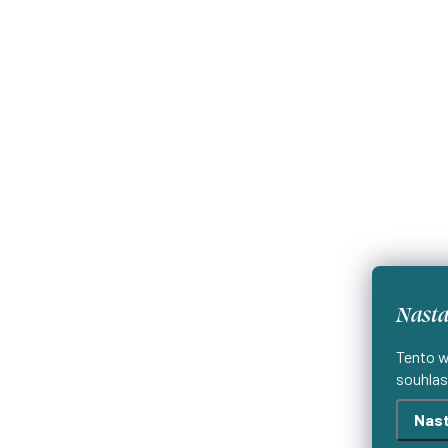
Nasta
Tento w
souhlas
Nast