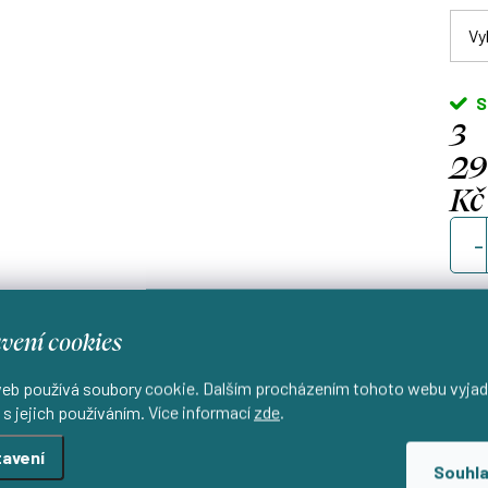
S
3
2
Kč
Měrn
cena
vení cookies
eb používá soubory cookie. Dalším procházením tohoto webu vyjad
Od
 s jejich používáním. Více informací
zde
.
d
avení
Souhl