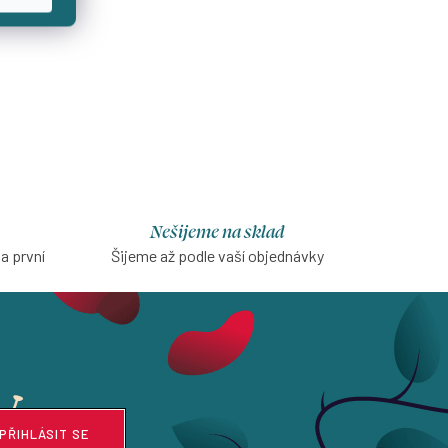
Nešijeme na sklad
na první
Šijeme až podle vaší objednávky
PŘIHLÁSIT SE