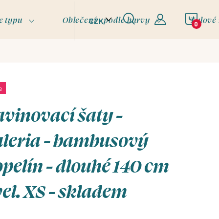
NÁKU
e typu
Oblečení - podle barvy
Tylové
CZK
KOŠÍ
e
vinovací šaty -
aleria - bambusový
pelín - dlouhé 140 cm
vel. XS - skladem