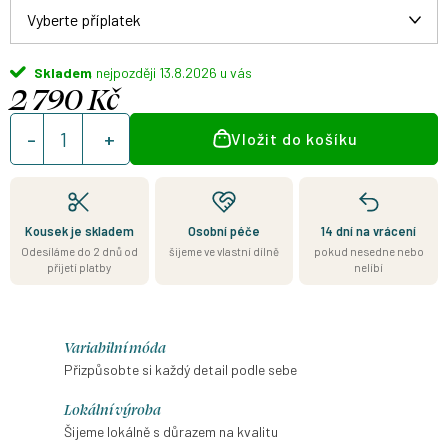
Skladem
13.8.2026
2 790 Kč
Měrná
Vložit do košíku
cena:
Kousek je skladem
Osobní péče
14 dní na vrácení
Odesíláme do 2 dnů od
šijeme ve vlastní dílně
pokud nesedne nebo
přijetí platby
nelíbí
Variabilní móda
Přizpůsobte si každý detail podle sebe
Lokální výroba
Šijeme lokálně s důrazem na kvalitu