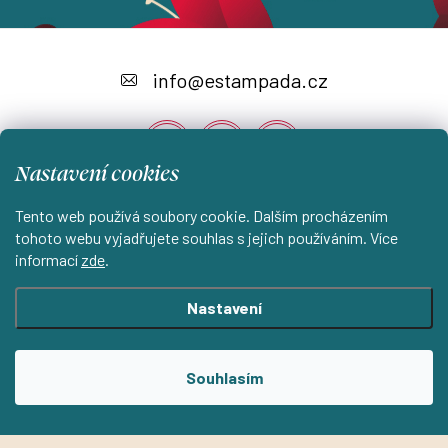
Z
á
info
@
estampada.cz
p
a
Nastavení cookies
t
í
Tento web používá soubory cookie. Dalším procházením
Instagram
tohoto webu vyjadřujete souhlas s jejich používáním. Více
informací
zde
.
Shoptet.cz
KantorStudio.cz
Nastavení
Copyright 2026
ESTAMPADA s.r.o.
. Všechna práva vyhrazena.
Souhlasím
Upravit nastavení cookies
Vytvořil Shoptet