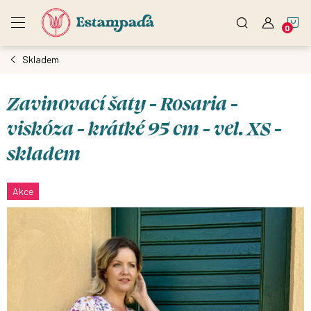
Přejít
N
na
obsah
Skladem
K
Zavinovací šaty - Rosaria -
viskóza - krátké 95 cm - vel. XS -
skladem
Akce