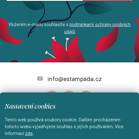
Vložením e-mailu souhlasíte s
podmínkami ochrany osobních
údajů
Z
á
info
@
estampada.cz
p
a
Nastavení cookies
t
í
Tento web používá soubory cookie. Dalším procházením
Instagram
tohoto webu vyjadřujete souhlas s jejich používáním. Více
informací
zde
.