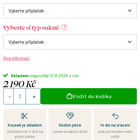
Vyberte si typ sukně
?
Více informací
Skladem
12.8.2026
2 190 Kč
Měrná
Vložit do košíku
cena:
Kousek je skladem
Osobní péče
14 dní na vrácení
Odesíláme do 2 dnů od
šijeme ve vlastní dílně
pokud nesedne nebo
přijetí platby
nelíbí