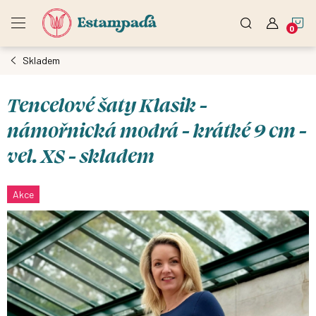
Přejít
N
na
obsah
Skladem
K
Tencelové šaty Klasik -
námořnická modrá - krátké 9 cm -
vel. XS - skladem
Akce