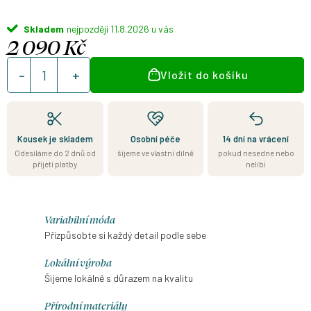
Skladem
11.8.2026
2 090 Kč
Měrná
Vložit do košíku
cena:
Kousek je skladem
Osobní péče
14 dní na vrácení
Odesíláme do 2 dnů od
šijeme ve vlastní dílně
pokud nesedne nebo
přijetí platby
nelíbí
Variabilní móda
Přizpůsobte si každý detail podle sebe
Lokální výroba
Šijeme lokálně s důrazem na kvalitu
Přírodní materiály