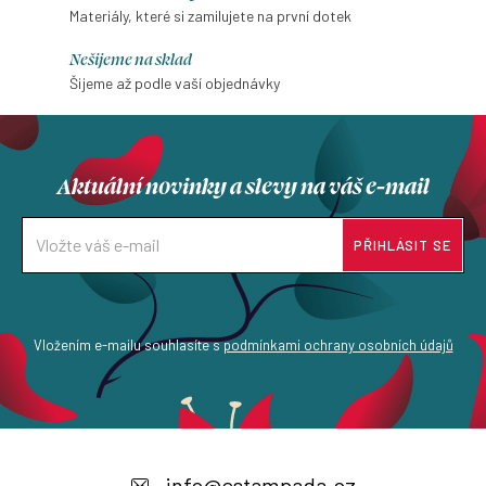
Materiály, které si zamilujete na první dotek
Nešijeme na sklad
Šijeme až podle vaší objednávky
Aktuální novinky a slevy na váš e-mail
PŘIHLÁSIT SE
Vložením e-mailu souhlasíte s
podmínkami ochrany osobních údajů
Z
á
info
@
estampada.cz