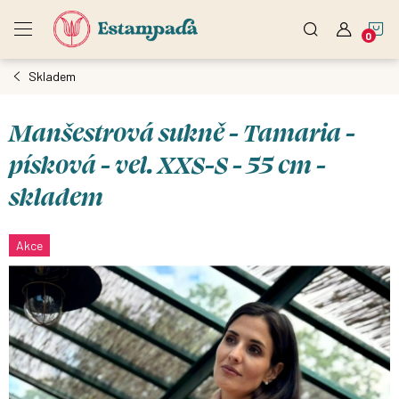
Přejít
N
na
obsah
Skladem
K
Manšestrová sukně - Tamaria -
písková - vel. XXS-S - 55 cm -
skladem
Akce