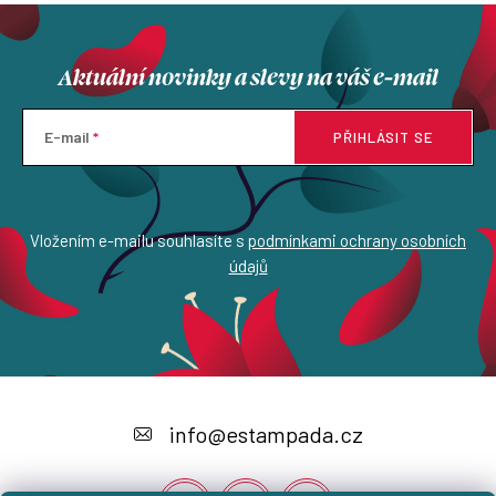
Aktuální novinky a slevy na váš e-mail
E-mail
PŘIHLÁSIT SE
Vložením e-mailu souhlasíte s
podmínkami ochrany osobních
údajů
Z
á
info
@
estampada.cz
p