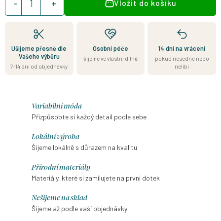
Vložit do košíku
cena:
Ušijeme přesně dle
Osobní péče
14 dní na vrácení
Vašeho výběru
šijeme ve vlastní dílně
pokud nesedne nebo
7–14 dní od objednávky
nelíbí
Variabilní móda
Přizpůsobte si každý detail podle sebe
Lokální výroba
Šijeme lokálně s důrazem na kvalitu
Přírodní materiály
Materiály, které si zamilujete na první dotek
Nešijeme na sklad
Šijeme až podle vaší objednávky