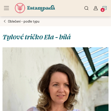
Přejít
N
na
obsah
Oblečení - podle typu
K
Tylové tričko Ela - bílá