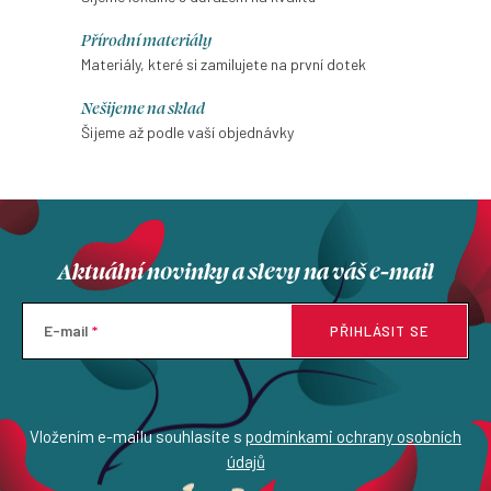
d
Přírodní materiály
a
Materiály, které si zamilujete na první dotek
c
í
Nešijeme na sklad
p
Šijeme až podle vaší objednávky
r
v
k
y
Aktuální novinky a slevy na váš e-mail
v
ý
p
E-mail
PŘIHLÁSIT SE
i
s
u
Vložením e-mailu souhlasíte s
podmínkami ochrany osobních
údajů