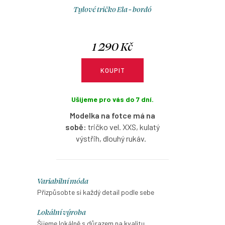
Tylové tričko Ela - bordó
1 290 Kč
KOUPIT
Ušijeme pro vás do 7 dní.
Modelka na fotce má na
sobě:
tričko vel. XXS, kulatý
výstřih, dlouhý rukáv.
Bio bavlněné tričko v bordó
barvě s dlouhým tylovým
O
Variabilní móda
rukávem s možností výběru
v
Přizpůsobte si každý detail podle sebe
velikosti a výstřihu.
l
Lokální výroba
á
Šijeme lokálně s důrazem na kvalitu