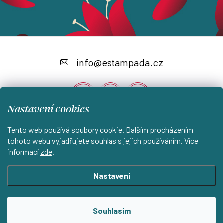
Z
á
info
@
estampada.cz
p
a
Nastavení cookies
t
í
Tento web používá soubory cookie. Dalším procházením
Instagram
tohoto webu vyjadřujete souhlas s jejich používáním. Více
informací
zde
.
Shoptet.cz
KantorStudio.cz
Nastavení
Copyright 2026
ESTAMPADA s.r.o.
. Všechna práva vyhrazena.
Souhlasím
Upravit nastavení cookies