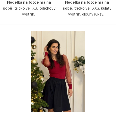
Modelka na fotce má na
Modelka na fotce má na
sobě:
tričko vel. XS, lodičkový
sobě:
tričko vel. XXS, kulatý
výstřih.
výstřih, dlouhý rukáv.
Bio bavlněné tričko bez rukávů
Bio bavlněné tričko v bordó
s lodičkovým výstřihem v
barvě s dlouhým tylovým
bordó barvě s možností výběru
rukávem s možností výběru
velikosti.
velikosti a výstřihu.