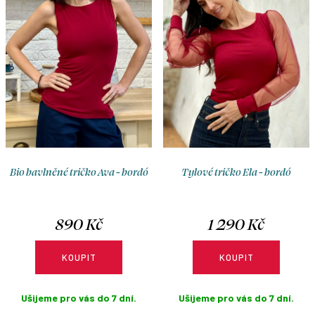
o
r
d
o
u
d
k
u
t
k
ů
t
ů
Bio bavlněné tričko Ava - bordó
Tylové tričko Ela - bordó
890 Kč
1 290 Kč
KOUPIT
KOUPIT
Ušijeme pro vás do 7 dní.
Ušijeme pro vás do 7 dní.